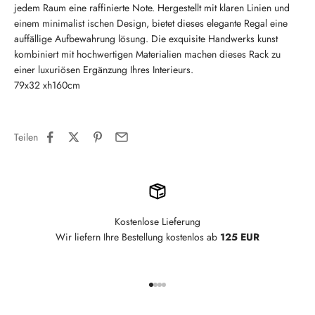
jedem Raum eine raffinierte Note. Hergestellt mit klaren Linien und
einem minimalist ischen Design, bietet dieses elegante Regal eine
auffällige Aufbewahrung lösung. Die exquisite Handwerks kunst
kombiniert mit hochwertigen Materialien machen dieses Rack zu
einer luxuriösen Ergänzung Ihres Interieurs.
79x32 xh160cm
Teilen
Kostenlose Lieferung
Wir liefern Ihre Bestellung kostenlos ab
125 EUR
Gehe zu Element 1
Gehe zu Element 2
Gehe zu Element 3
Gehe zu Element 4