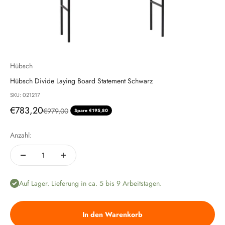
Hübsch
Hübsch Divide Laying Board Statement Schwarz
SKU: 021217
Angebot
€783,20
Regulärer Preis
€979,00
Spare €195,80
Anzahl:
Auf Lager. Lieferung in ca. 5 bis 9 Arbeitstagen.
In den Warenkorb