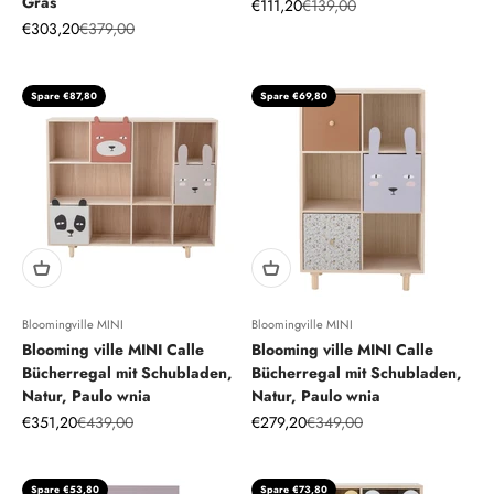
Gras
Angebot
Regulärer Preis
€111,20
€139,00
Angebot
Regulärer Preis
€303,20
€379,00
Spare €87,80
Spare €69,80
Bloomingville MINI
Bloomingville MINI
Blooming ville MINI Calle
Blooming ville MINI Calle
Bücherregal mit Schubladen,
Bücherregal mit Schubladen,
Natur, Paulo wnia
Natur, Paulo wnia
Angebot
Regulärer Preis
Angebot
Regulärer Preis
€351,20
€439,00
€279,20
€349,00
Spare €53,80
Spare €73,80