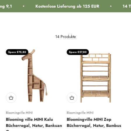
Zum Inhalt springen
g 9,1
Kostenlose Lieferung ab 125 EUR
14 T
Navigationsmenü öffnen
Suche öffnen
Warenk
interiorlabels.
14 Produkte
Spare €75,80
Spare €27,80
Bloomingville MINI
Bloomingville MINI
Blooming ville MINI Kalu
Bloomingville MINI Zep
Bücherregal, Natur, Bankuan
Bücherregal, Natur, Bambus