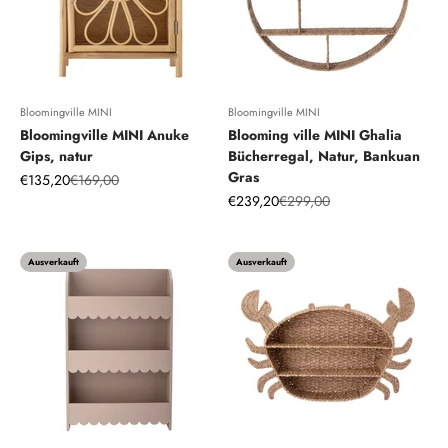
Bloomingville MINI
Bloomingville MINI
Bloomingville MINI Anuke
Blooming ville MINI Ghalia
Gips, natur
Bücherregal, Natur, Bankuan
Gras
Angebot
Regulärer Preis
€135,20
€169,00
Angebot
Regulärer Preis
€239,20
€299,00
Ausverkauft
Ausverkauft