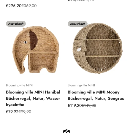
Angebot
Regulärer Preis
€295,20
€369,00
Ausverkauft
Ausverkauft
Bloomingville MINI
Bloomingville MINI
Blooming ville MINI Hanibal
Blooming ville MINI Moony
Bücherregal, Natur, Wasser
Bücherregal, Natur, Seegras
hyazinthe
Angebot
Regulärer Preis
€119,20
€149,00
Angebot
Regulärer Preis
€79,92
€99,90