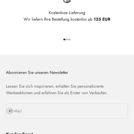
Kostenlose Lieferung
Wir liefern Ihre Bestellung kostenlos ab
125 EUR
Gehe zu Element 1
Gehe zu Element 2
Gehe zu Element 3
Gehe zu Element 4
Abonnieren Sie unseren Newsletter
Lassen Sie sich inspirieren, erhalten Sie personalisierte
Werbeaktionen und erfahren Sie als Erster von Verkäufen
Abonnieren
E-Mail