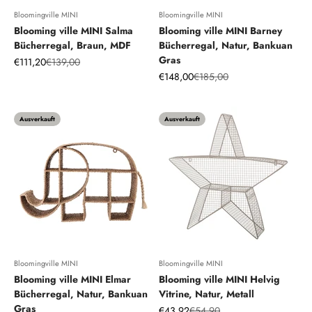
Bloomingville MINI
Bloomingville MINI
Blooming ville MINI Salma
Blooming ville MINI Barney
Bücherregal, Braun, MDF
Bücherregal, Natur, Bankuan
Gras
Angebot
Regulärer Preis
€111,20
€139,00
Angebot
Regulärer Preis
€148,00
€185,00
Ausverkauft
Ausverkauft
Bloomingville MINI
Bloomingville MINI
Blooming ville MINI Elmar
Blooming ville MINI Helvig
Bücherregal, Natur, Bankuan
Vitrine, Natur, Metall
Gras
Angebot
Regulärer Preis
€43,92
€54,90