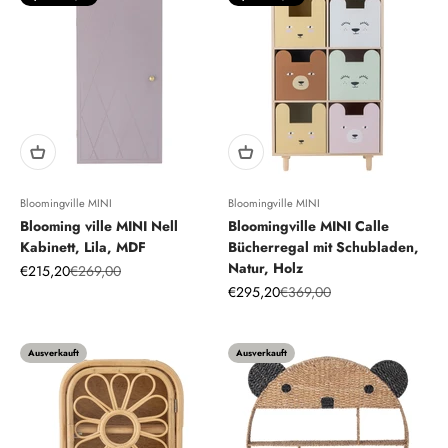
Bloomingville MINI
Bloomingville MINI
Blooming ville MINI Nell
Bloomingville MINI Calle
Kabinett, Lila, MDF
Bücherregal mit Schubladen,
Natur, Holz
Angebot
Regulärer Preis
€215,20
€269,00
Angebot
Regulärer Preis
€295,20
€369,00
Ausverkauft
Ausverkauft