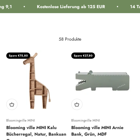
Zum Inhalt springen
 9,1
Kostenlose Lieferung ab 125 EUR
14 Ta
Navigationsmenü öffnen
Suche öffnen
Warenk
interiorlabels.
58 Produkte
Spare €75,80
Spare €27,80
Bloomingville MINI
Bloomingville MINI
Blooming ville MINI Kalu
Blooming ville MINI Arnie
Bücherregal, Natur, Bankuan
Bank, Grün, MDF