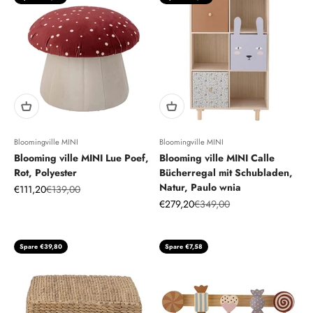
Bloomingville MINI
Bloomingville MINI
Blooming ville MINI Lue Poef,
Blooming ville MINI Calle
Rot, Polyester
Bücherregal mit Schubladen,
Natur, Paulo wnia
Angebot
Regulärer Preis
€111,20
€139,00
Angebot
Regulärer Preis
€279,20
€349,00
Spare €39,80
Spare €7,58