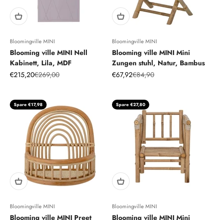
Bloomingville MINI
Bloomingville MINI
Blooming ville MINI Nell
Blooming ville MINI Mini
Kabinett, Lila, MDF
Zungen stuhl, Natur, Bambus
Angebot
Regulärer Preis
Angebot
Regulärer Preis
€215,20
€269,00
€67,92
€84,90
Spare €17,98
Spare €27,80
Bloomingville MINI
Bloomingville MINI
Blooming ville MINI Preet
Blooming ville MINI Mini