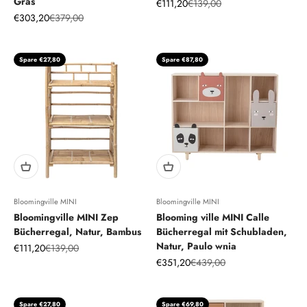
Gras
Angebot
Regulärer Preis
€111,20
€139,00
Angebot
Regulärer Preis
€303,20
€379,00
Spare €27,80
Spare €87,80
Bloomingville MINI
Bloomingville MINI
Bloomingville MINI Zep
Blooming ville MINI Calle
Bücherregal, Natur, Bambus
Bücherregal mit Schubladen,
Natur, Paulo wnia
Angebot
Regulärer Preis
€111,20
€139,00
Angebot
Regulärer Preis
€351,20
€439,00
Spare €27,80
Spare €69,80