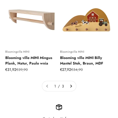
Bloomingville MINI
Bloomingville MINI
Blooming ville MINI Mingus
Blooming ville MINI Billy
Plank, Natur, Paulo wnia
Mantel Stok, Braun, MDF
Angebot
Regulärer Preis
Angebot
Regulärer Preis
€31,92
€39,90
€27,92
€34,90
1 / 3