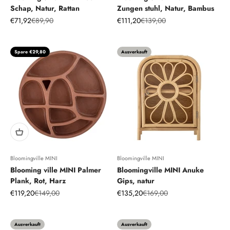
Schap, Natur, Rattan
Zungen stuhl, Natur, Bambus
Angebot
Regulärer Preis
Angebot
Regulärer Preis
€71,92
€89,90
€111,20
€139,00
Spare €29,80
Ausverkauft
Bloomingville MINI
Bloomingville MINI
Blooming ville MINI Palmer
Bloomingville MINI Anuke
Plank, Rot, Harz
Gips, natur
Angebot
Regulärer Preis
Angebot
Regulärer Preis
€119,20
€149,00
€135,20
€169,00
Ausverkauft
Ausverkauft