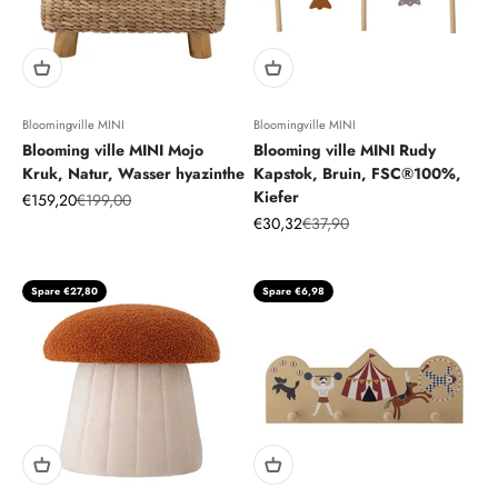
Bloomingville MINI
Bloomingville MINI
Blooming ville MINI Mojo
Blooming ville MINI Rudy
Kruk, Natur, Wasser hyazinthe
Kapstok, Bruin, FSC®100%,
Kiefer
Angebot
Regulärer Preis
€159,20
€199,00
Angebot
Regulärer Preis
€30,32
€37,90
Spare €27,80
Spare €6,98