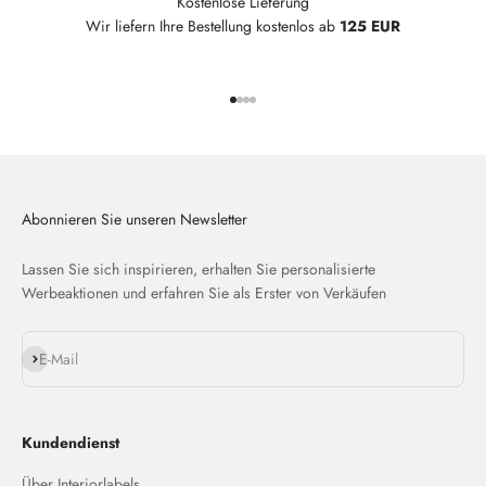
Kostenlose Lieferung
Wir liefern Ihre Bestellung kostenlos ab
125 EUR
Gehe zu Element 1
Gehe zu Element 2
Gehe zu Element 3
Gehe zu Element 4
Abonnieren Sie unseren Newsletter
Lassen Sie sich inspirieren, erhalten Sie personalisierte
Werbeaktionen und erfahren Sie als Erster von Verkäufen
Abonnieren
E-Mail
Kundendienst
Über Interiorlabels