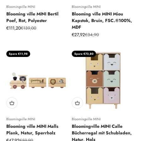
Bloomingville MINI
Bloomingville MINI
Blooming ville MINI Bertil
Blooming ville MINI Miou
Poef, Rot, Polyester
Kapstok, Bruin, FSC.®100%,
MDF
Angebot
Regulärer Preis
€111,20
€139,00
Angebot
Regulärer Preis
€27,92
€34,90
Spare €11,98
Spare €73,80
Bloomingville MINI
Bloomingville MINI
Blooming ville MINI Malls
Bloomingville MINI Calle
Plank, Natur, Sperrholz
Bücherregal mit Schubladen,
Natur, Holz
Angebot
Regulärer Preis
€47,92
€59,90