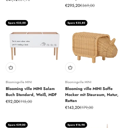
Angebot
Regulärer Preis
€295,20
€369,00
Spare €23,00
Spare €35,80
Bloomingville MINI
Bloomingville MINI
Blooming ville MINI Salam
Blooming ville MINI Soffe
Buch Standard, Weiß, MDF
Hocker mit Stauraum, Natur,
Rattan
Angebot
Regulärer Preis
€92,00
€115,00
Angebot
Regulärer Preis
€143,20
€179,00
Spare €39,00
Spare €16,98