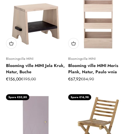
Bloomingville MINI
Bloomingville MINI
Blooming ville MINI Jela Kruk,
Blooming ville MINI Moris
Natur, Buche
Plank, Natur, Paulo wnia
Angebot
Regulärer Preis
Angebot
Regulärer Preis
€156,00
€195,00
€67,92
€84,90
Spare €53,80
Spare €16,98