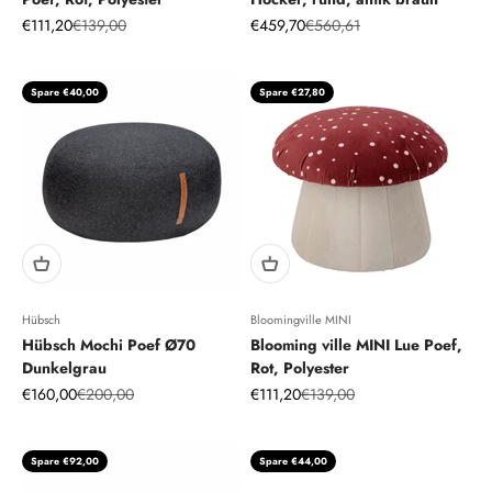
Angebot
Regulärer Preis
Angebot
Regulärer Preis
€111,20
€139,00
€459,70
€560,61
Spare €40,00
Spare €27,80
Hübsch
Bloomingville MINI
Hübsch Mochi Poef Ø70
Blooming ville MINI Lue Poef,
Dunkelgrau
Rot, Polyester
Angebot
Regulärer Preis
Angebot
Regulärer Preis
€160,00
€200,00
€111,20
€139,00
Spare €92,00
Spare €44,00