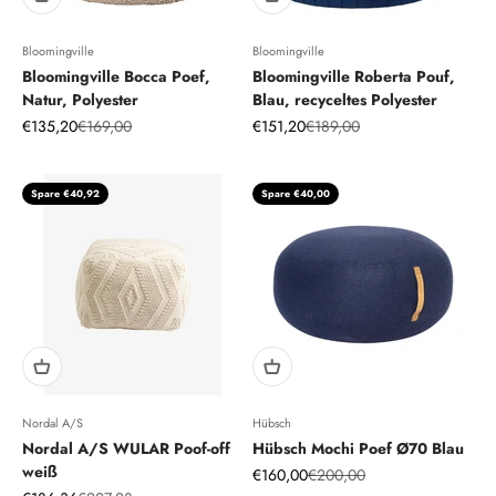
Bloomingville
Bloomingville
Bloomingville Bocca Poef,
Bloomingville Roberta Pouf,
Natur, Polyester
Blau, recyceltes Polyester
Angebot
Regulärer Preis
Angebot
Regulärer Preis
€135,20
€169,00
€151,20
€189,00
Spare €40,92
Spare €40,00
Nordal A/S
Hübsch
Nordal A/S WULAR Poof-off
Hübsch Mochi Poef Ø70 Blau
weiß
Angebot
Regulärer Preis
€160,00
€200,00