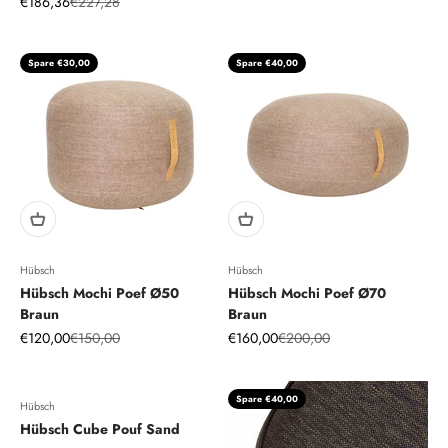
Angebot
Regulärer Preis
€186,36
€227,28
Spare €30,00
Spare €40,00
Hübsch
Hübsch
Hübsch Mochi Poef Ø50
Hübsch Mochi Poef Ø70
Braun
Braun
Angebot
Regulärer Preis
Angebot
Regulärer Preis
€120,00
€150,00
€160,00
€200,00
Spare €40,00
Hübsch
Hübsch Cube Pouf Sand