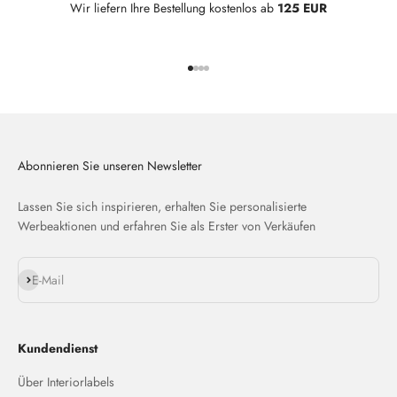
Wir liefern Ihre Bestellung kostenlos ab
125 EUR
Gehe zu Element 1
Gehe zu Element 2
Gehe zu Element 3
Gehe zu Element 4
Abonnieren Sie unseren Newsletter
Lassen Sie sich inspirieren, erhalten Sie personalisierte
Werbeaktionen und erfahren Sie als Erster von Verkäufen
Abonnieren
E-Mail
Kundendienst
Über Interiorlabels