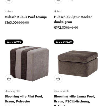
Hübsch
Hübsch
Hübsch Kubus Poef Oranje
Hübsch Skulptur Hocker
dunkelgrau
Angebot
Regulärer Preis
€160,00
€200,00
Angebot
Regulärer Preis
€192,00
€240,00
Spare €39,00
Spare €133,80
Bloomingville
Bloomingville
Blooming ville Flint Poof,
Blooming ville Lanna Poef,
Braun, Polyester
Braun, FSC®Mischung,