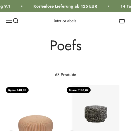
Zum Inhalt springen
 9,1
Kostenlose Lieferung ab 125 EUR
14 Tag
Navigationsmenü öffnen
Suche öffnen
Warenk
interiorlabels.
68 Produkte
Spare €40,00
Spare €106,37