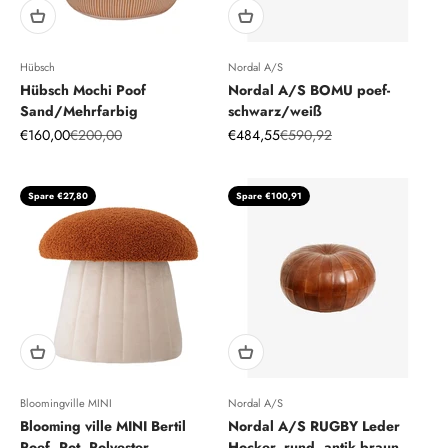
Hübsch
Nordal A/S
Hübsch Mochi Poof
Nordal A/S BOMU poef-
Sand/Mehrfarbig
schwarz/weiß
Angebot
Regulärer Preis
Angebot
Regulärer Preis
€160,00
€200,00
€484,55
€590,92
Spare €27,80
Spare €100,91
Bloomingville MINI
Nordal A/S
Blooming ville MINI Bertil
Nordal A/S RUGBY Leder
Poef, Rot, Polyester
Hocker, rund, antik braun