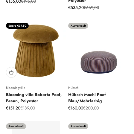
Polyester
Angebot
Regulärer Preis
€156,00
€195,00
Angebot
Regulärer Preis
€535,20
€669,00
Spare €37,80
Ausverkauft
Bloomingville
Hübsch
Blooming ville Roberta Poef,
Hübsch Mochi Poof
Braun, Polyester
Blau/Mehrfarbig
Angebot
Regulärer Preis
Angebot
Regulärer Preis
€151,20
€189,00
€160,00
€200,00
Ausverkauft
Ausverkauft