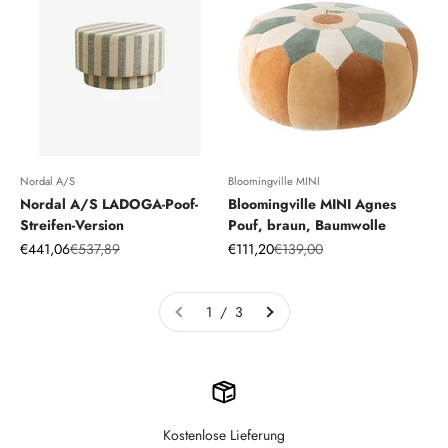
Nordal A/S
Bloomingville MINI
Nordal A/S LADOGA-Poof-
Bloomingville MINI Agnes
Streifen-Version
Pouf, braun, Baumwolle
Angebot
Regulärer Preis
Angebot
Regulärer Preis
€441,06
€537,89
€111,20
€139,00
1 / 3
Kostenlose Lieferung