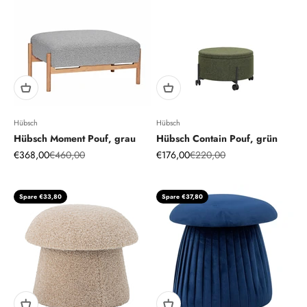
Hübsch
Hübsch
Hübsch Moment Pouf, grau
Hübsch Contain Pouf, grün
Angebot
Regulärer Preis
Angebot
Regulärer Preis
€368,00
€460,00
€176,00
€220,00
Spare €33,80
Spare €37,80