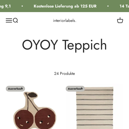
Zum Inhalt springen
 9,1
Kostenlose Lieferung ab 125 EUR
14 Ta
Navigationsmenü öffnen
Suche öffnen
Warenk
interiorlabels.
24 Produkte
Ausverkauft
Ausverkauft