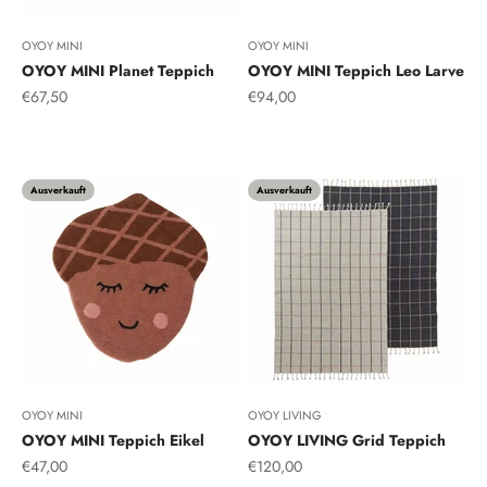
OYOY MINI
OYOY MINI
OYOY MINI Planet Teppich
OYOY MINI Teppich Leo Larve
Angebot
Angebot
€67,50
€94,00
Ton
Karamell/Off white
Ausverkauft
Ausverkauft
OYOY MINI
OYOY LIVING
OYOY MINI Teppich Eikel
OYOY LIVING Grid Teppich
Angebot
Angebot
€47,00
€120,00