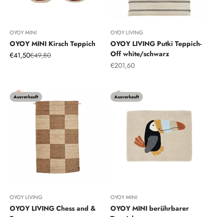
OYOY MINI
OYOY LIVING
OYOY MINI Kirsch Teppich
OYOY LIVING Putki Teppich-
Off white/schwarz
Angebot
Regulärer Preis
€41,50
€49,80
Angebot
€201,60
Muskatnuss
Ausverkauft
Ausverkauft
OYOY LIVING
OYOY MINI
OYOY LIVING Chess and &
OYOY MINI berührbarer