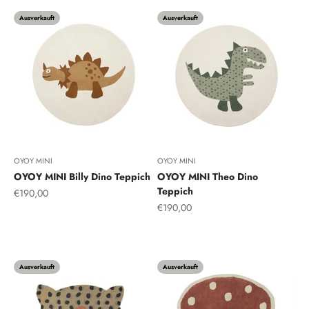
Ausverkauft
Ausverkauft
OYOY MINI
OYOY MINI
OYOY MINI Billy Dino Teppich
OYOY MINI Theo Dino
Teppich
Angebot
€190,00
Angebot
€190,00
Safran
Grün
Ausverkauft
Ausverkauft