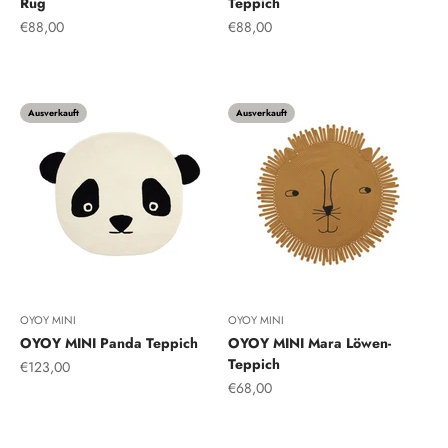
Rug
Teppich
Angebot
Angebot
€88,00
€88,00
Natur
Ton
Ausverkauft
Ausverkauft
OYOY MINI
OYOY MINI
OYOY MINI Panda Teppich
OYOY MINI Mara Löwen-
Teppich
Angebot
€123,00
Angebot
€68,00
Weiß schwarz
Kamel