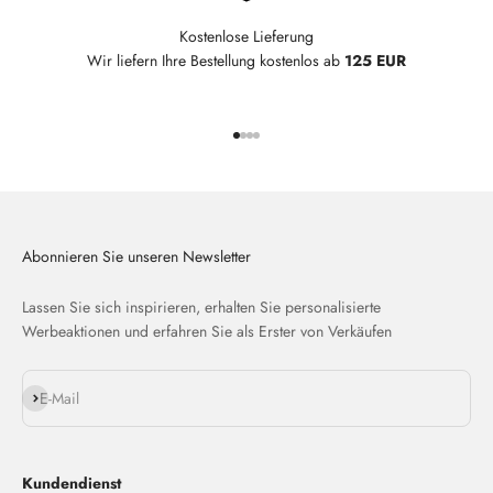
Kostenlose Lieferung
Wir liefern Ihre Bestellung kostenlos ab
125 EUR
Gehe zu Element 1
Gehe zu Element 2
Gehe zu Element 3
Gehe zu Element 4
Abonnieren Sie unseren Newsletter
Lassen Sie sich inspirieren, erhalten Sie personalisierte
Werbeaktionen und erfahren Sie als Erster von Verkäufen
Abonnieren
E-Mail
Kundendienst