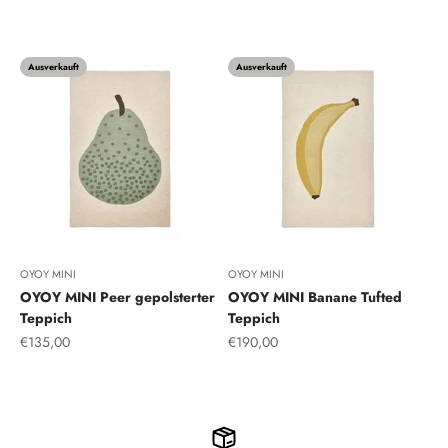
Multi
Off white/Anthrazit
Ausverkauft
Ausverkauft
OYOY MINI
OYOY MINI
OYOY MINI Peer gepolsterter
OYOY MINI Banane Tufted
Teppich
Teppich
Angebot
Angebot
€135,00
€190,00
Grün
Gelb