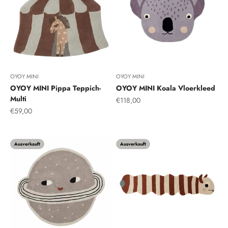
OYOY MINI
OYOY MINI
OYOY MINI Pippa Teppich-
OYOY MINI Koala Vloerkleed
Multi
Angebot
€118,00
Angebot
€59,00
Grau
Ausverkauft
Ausverkauft