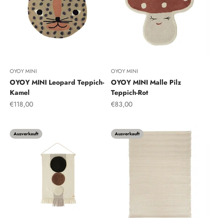
OYOY MINI
OYOY MINI
OYOY MINI Leopard Teppich-
OYOY MINI Malle Pilz
Kamel
Teppich-Rot
Angebot
Angebot
€118,00
€83,00
Ausverkauft
Ausverkauft