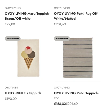
OYOY LIVING
OYOY LIVING
OYOY LIVING Maru Teppich-
OYOY LIVING Putki Rug-Off
Braun/Off white
White/Matted
Angebot
Angebot
€99,00
€201,60
Ausverkauft
Ausverkauft
OYOY MINI
OYOY LIVING
OYOY MINI Eis Teppich
OYOY LIVING Putki Teppich-
Ton
Angebot
€190,00
Angebot
Regulärer Preis
€168,00
€201,60