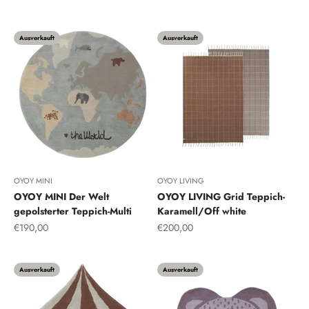
Multi
Ausverkauft
Ausverkauft
OYOY MINI
OYOY LIVING
OYOY MINI Der Welt
OYOY LIVING Grid Teppich-
gepolsterter Teppich-Multi
Karamell/Off white
Angebot
Angebot
€190,00
€200,00
Ausverkauft
Ausverkauft