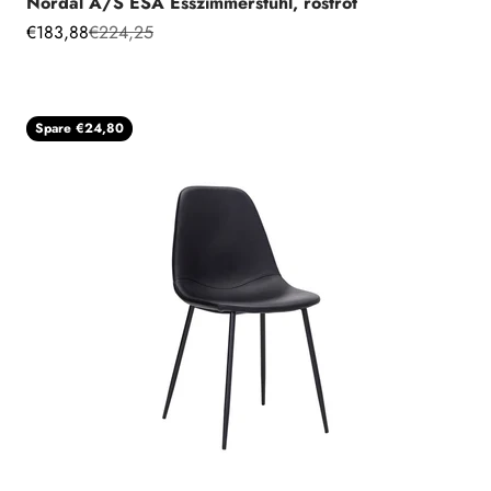
Nordal A/S ESA Esszimmerstuhl, rostrot
Angebot
Regulärer Preis
€183,88
€224,25
Spare €24,80