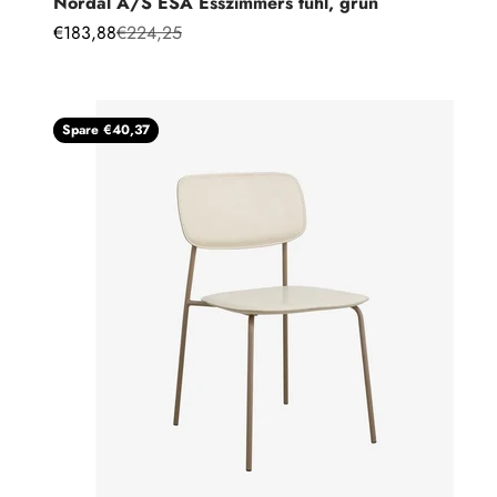
Nordal A/S ESA Esszimmers tuhl, grün
Angebot
Regulärer Preis
€183,88
€224,25
Spare €40,37