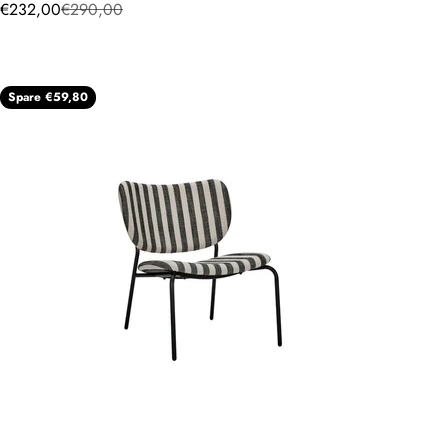
Angebot
Regulärer Preis
€232,00
€290,00
Spare €59,80