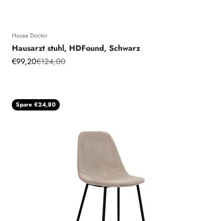
House Doctor
Hausarzt stuhl, HDFound, Schwarz
Angebot
Regulärer Preis
€99,20
€124,00
Spare €24,80