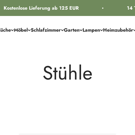
stenlose Lieferung ab 125 EUR
14 Tage
üche
Möbel
Schlafzimmer
Garten
Lampen
Heimzubehör