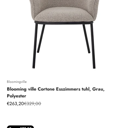
Bloomingville
Blooming ville Cortone Esszimmers tuhl, Grau,
Polyester
Angebot
Regulärer Preis
€263,20
€329,00