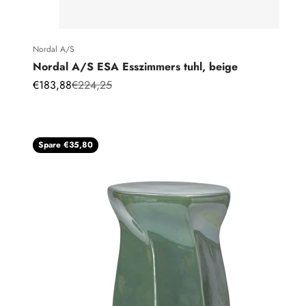
Nordal A/S
Nordal A/S ESA Esszimmers tuhl, beige
Angebot
Regulärer Preis
€183,88
€224,25
Spare €35,80