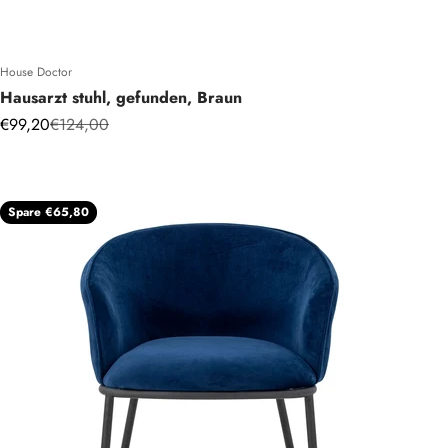
House Doctor
Hausarzt stuhl, gefunden, Braun
Angebot
Regulärer Preis
€99,20
€124,00
Spare €65,80