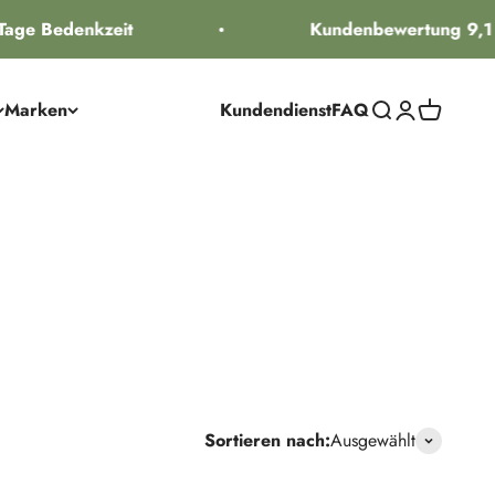
 Bedenkzeit
Kundenbewertung 9,1
Marken
Kundendienst
FAQ
Suche öffnen
Kundenkontos
Warenkorb
Sortieren nach:
Ausgewählt