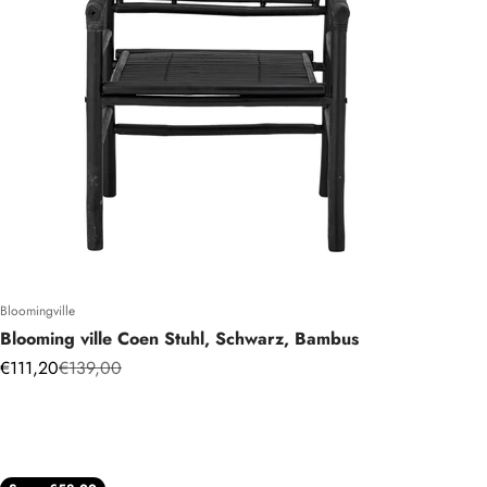
Bloomingville
Blooming ville Coen Stuhl, Schwarz, Bambus
Angebot
Regulärer Preis
€111,20
€139,00