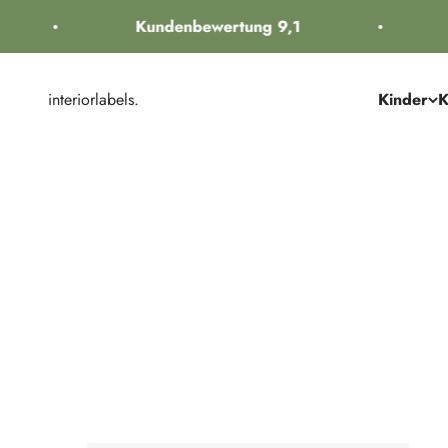
Zum Inhalt springen
Kundenbewertung 9,1
Ko
interiorlabels.
Kinder
K