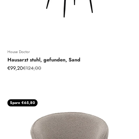
House Doctor
Hausarzt stuhl, gefunden, Sand
Angebot
Regulärer Preis
€99,20
€124,00
Spare €65,80