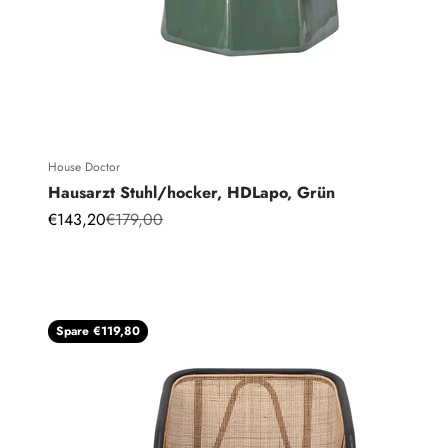
House Doctor
Hausarzt Stuhl/hocker, HDLapo, Grün
Angebot
Regulärer Preis
€143,20
€179,00
Spare €119,80