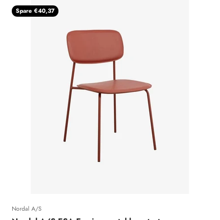
Spare €40,37
Nordal A/S