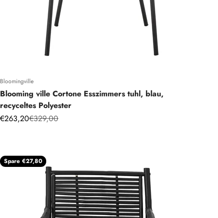
Bloomingville
Blooming ville Cortone Esszimmers tuhl, blau,
recyceltes Polyester
Angebot
Regulärer Preis
€263,20
€329,00
Spare €27,80