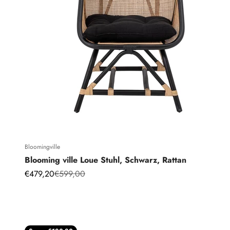
Bloomingville
Blooming ville Loue Stuhl, Schwarz, Rattan
Angebot
Regulärer Preis
€479,20
€599,00