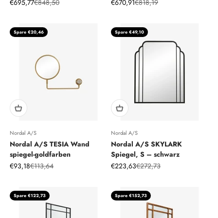
Angebot
Regulärer Preis
Angebot
Regulärer Preis
€695,77
€848,50
€670,91
€818,19
Spare €20,46
Spare €49,10
Nordal A/S
Nordal A/S
Nordal A/S TESIA Wand
Nordal A/S SKYLARK
spiegel-goldfarben
Spiegel, S – schwarz
Angebot
Regulärer Preis
Angebot
Regulärer Preis
€93,18
€113,64
€223,63
€272,73
Spare €122,73
Spare €152,73