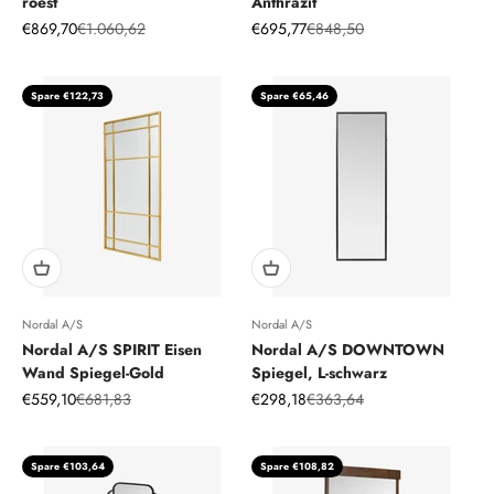
roest
Anthrazit
Angebot
Regulärer Preis
Angebot
Regulärer Preis
€869,70
€1.060,62
€695,77
€848,50
Spare €122,73
Spare €65,46
Nordal A/S
Nordal A/S
Nordal A/S SPIRIT Eisen
Nordal A/S DOWNTOWN
Wand Spiegel-Gold
Spiegel, L-schwarz
Angebot
Regulärer Preis
Angebot
Regulärer Preis
€559,10
€681,83
€298,18
€363,64
Spare €103,64
Spare €108,82