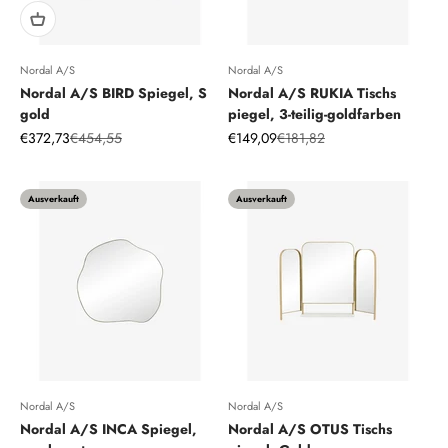
Nordal A/S
Nordal A/S
Nordal A/S BIRD Spiegel, S
Nordal A/S RUKIA Tischs
gold
piegel, 3-teilig-goldfarben
Angebot
Regulärer Preis
Angebot
Regulärer Preis
€372,73
€454,55
€149,09
€181,82
Ausverkauft
Ausverkauft
Nordal A/S
Nordal A/S
Nordal A/S INCA Spiegel,
Nordal A/S OTUS Tischs