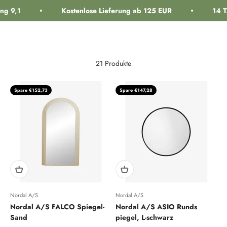
Zum Inhalt springen
g 9,1
Kostenlose Lieferung ab 125 EUR
14 T
Navigationsmenü öffnen
Suche öffnen
Warenk
interiorlabels.
21 Produkte
Spare €152,73
Spare €147,28
Nordal A/S
Nordal A/S
Nordal A/S FALCO Spiegel-
Nordal A/S ASIO Runds
Sand
piegel, L-schwarz