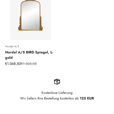
Nordal A/S
Nordal A/S BIRD Spiegel, L-
gold
Angebot
Regulärer Preis
€1.068,50
€1.303,05
Kostenlose Lieferung
Wir liefern Ihre Bestellung kostenlos ab
125 EUR