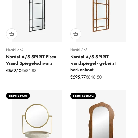
Nordal A/S
Nordal A/S
Nordal A/S SPIRIT Eisen
Nordal A/S SPIRIT
Wand Spiegel-schwarz
wandspiegel - gebeitst
berkenhout
Angebot
Regulärer Preis
€559,10
€681,83
Angebot
Regulärer Preis
€695,77
€848,50
Spare €30,01
Spare €265,92