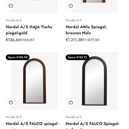
Nordal A/S
Nordal A/S
Nordal A/S HAJA Tischs
Nordal Attila Spiegel,
piegel-gold
braunes Holz
Angebot
Regulärer Preis
Angebot
Regulärer Preis
€136,66
€166,67
€1.211,38
€1.477,30
Spare €190,92
Spare €152,73
Nordal A/S
Nordal A/S
Nordal A/S FALCO spiegel -
Nordal A/S FALCO Spiegel-