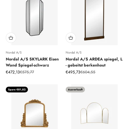
Nordal A/S
Nordal A/S
Nordal A/S SKYLARK Eisen
Nordal A/S ARDEA spiegel, L
Wand Spiegel-schwarz
- gebeitst berkenhout
Angebot
Regulärer Preis
Angebot
Regulärer Preis
€472,13
€575,77
€495,73
€604,55
Spare €81,82
Ausverkauft