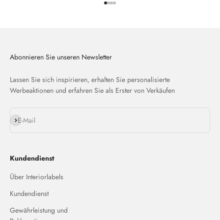
Gehe zu Element 1
Gehe zu Element 2
Gehe zu Element 3
Gehe zu Element 4
Abonnieren Sie unseren Newsletter
Lassen Sie sich inspirieren, erhalten Sie personalisierte
Werbeaktionen und erfahren Sie als Erster von Verkäufen
Abonnieren
E-Mail
Kundendienst
Über Interiorlabels
Kundendienst
Gewährleistung und