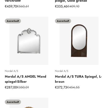
verchromt
piegel, Gold grenze
Angebot
Regulärer Preis
Angebot
Regulärer Preis
€459,70
€560,61
€335,46
€409,10
Ausverkauft
Ausverkauft
Nordal A/S
Nordal A/S
Nordal A/S ANGEL Wand
Nordal A/S TURA Spiegel, L-
spiegel-Silber
braun
Angebot
Regulärer Preis
Angebot
Regulärer Preis
€287,00
€350,01
€372,73
€454,55
Ausverkauft