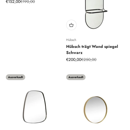
Angebot
Regulärer Preis
€152,00
€190,00
Hübsch
Hübsch trägt Wand spiegel
Schwarz
Angebot
Regulärer Preis
€200,00
€250,00
Ausverkauft
Ausverkauft