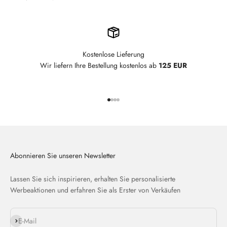
Kostenlose Lieferung
Wir liefern Ihre Bestellung kostenlos ab
125 EUR
Gehe zu Element 1
Gehe zu Element 2
Gehe zu Element 3
Gehe zu Element 4
Abonnieren Sie unseren Newsletter
Lassen Sie sich inspirieren, erhalten Sie personalisierte
Werbeaktionen und erfahren Sie als Erster von Verkäufen
Abonnieren
E-Mail