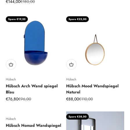
Angebot
Regulärer Preis
€144,00
€180,00
Spare €19,20
Spare €22,00
Hübsch
Hübsch
Hübsch Arch Wand spiegel
Hübsch Mood Wandspiegel
Blau
Naturel
Angebot
Regulärer Preis
Angebot
Regulärer Preis
€76,80
€96,00
€88,00
€110,00
Spare €38,00
Hübsch
Hübsch Nomad Wandspiegel