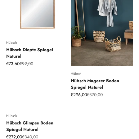
Hübsch
Hübsch Diepte Spiegel
Naturel
Angebot
Regulärer Preis
€73,60
€92,00
Hübsch
Hübsch Magerer Boden
Spiegel Naturel
Angebot
Regulärer Preis
€296,00
€370,00
Hübsch
Hübsch Glimpse Boden
Spiegel Naturel
Angebot
Regulärer Preis
€272,00
€340,00