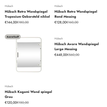
Hübsch
Hübsch
Hübsch Retro Wandspiegel
Hübsch Retro Wandspiegel
Trapezium Geborsteld nikkel
Rond Messing
Angebot
Regulärer Preis
Angebot
Regulärer Preis
€144,00
€180,00
€128,00
€160,00
Ausverkauft
Hübsch
Hübsch Aware Wandspiegel
Large Messing
Angebot
Regulärer Preis
€448,00
€560,00
Hübsch
Hübsch Kagami Wand spiegel
Grau
Angebot
Regulärer Preis
€120,00
€150,00