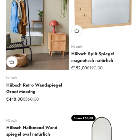
Hübsch
Hübsch Split Spiegel
magnetisch natürlich
Angebot
Regulärer Preis
€152,00
€190,00
Hübsch
Hübsch Retro Wandspiegel
Groot Messing
Angebot
Regulärer Preis
€448,00
€560,00
Spare €50,00
Hübsch
Hübsch Halbmond Wand
spiegel oval natürlich