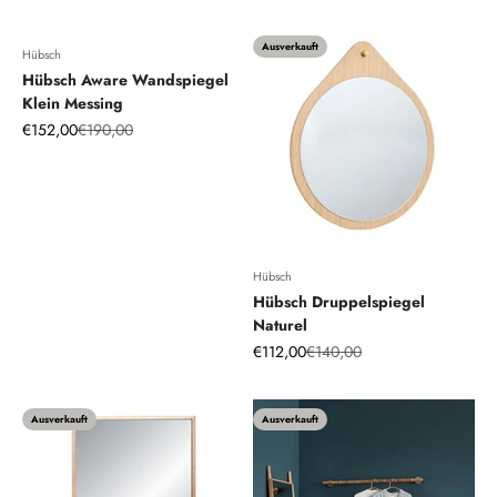
Ausverkauft
Hübsch
Hübsch Aware Wandspiegel
Klein Messing
Angebot
Regulärer Preis
€152,00
€190,00
Hübsch
Hübsch Druppelspiegel
Naturel
Angebot
Regulärer Preis
€112,00
€140,00
Ausverkauft
Ausverkauft