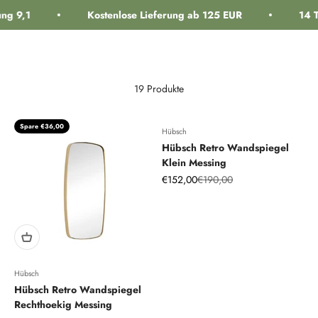
Zum Inhalt springen
g 9,1
Kostenlose Lieferung ab 125 EUR
14 T
Navigationsmenü öffnen
Suche öffnen
Warenk
interiorlabels.
19 Produkte
Spare €36,00
Hübsch
Hübsch Retro Wandspiegel
Klein Messing
Angebot
Regulärer Preis
€152,00
€190,00
Hübsch
Hübsch Retro Wandspiegel
Rechthoekig Messing