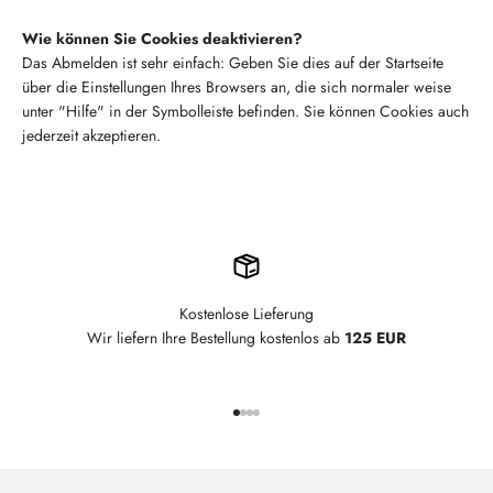
Wie können Sie Cookies deaktivieren?
Das Abmelden ist sehr einfach: Geben Sie dies auf der Startseite
über die Einstellungen Ihres Browsers an, die sich normaler weise
unter "Hilfe" in der Symbolleiste befinden. Sie können Cookies auch
jederzeit akzeptieren.
Kostenlose Lieferung
Wir liefern Ihre Bestellung kostenlos ab
125 EUR
Gehe zu Element 1
Gehe zu Element 2
Gehe zu Element 3
Gehe zu Element 4