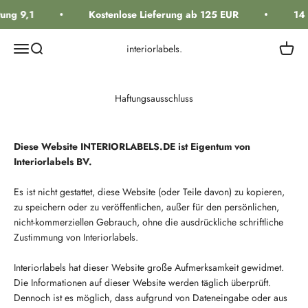
Zum Inhalt springen
ung 9,1
Kostenlose Lieferung ab 125 EUR
14 
Navigationsmenü öffnen
Suche öffnen
Warenk
interiorlabels.
Haftungsausschluss
Diese Website INTERIORLABELS.DE ist Eigentum von
Interiorlabels BV.
Es ist nicht gestattet, diese Website (oder Teile davon) zu kopieren,
zu speichern oder zu veröffentlichen, außer für den persönlichen,
nicht-kommerziellen Gebrauch, ohne die ausdrückliche schriftliche
Zustimmung von Interiorlabels.
Interiorlabels hat dieser Website große Aufmerksamkeit gewidmet.
Die Informationen auf dieser Website werden täglich überprüft.
Dennoch ist es möglich, dass aufgrund von Dateneingabe oder aus