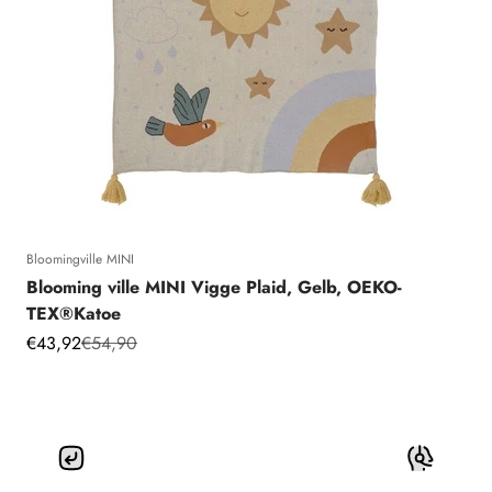
Bloomingville MINI
Blooming ville MINI Vigge Plaid, Gelb, OEKO-
TEX®Katoe
Angebot
Regulärer Preis
€43,92
€54,90