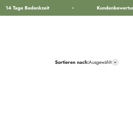
14 Tage Bedenkzeit
Kundenbewertung
Marken
Kundendienst
FAQ
Suche öffnen
Kundenkontos
Warenkorb
Sortieren nach:
Ausgewählt