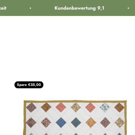
Zum Inhalt springen
it
Kundenbewertung 9,1
interiorlabels.
Kinder
K
Spare €35,00