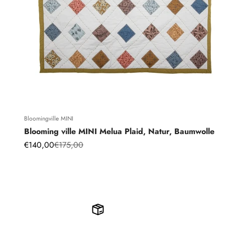
Bloomingville MINI
Blooming ville MINI Melua Plaid, Natur, Baumwolle
Angebot
Regulärer Preis
€140,00
€175,00