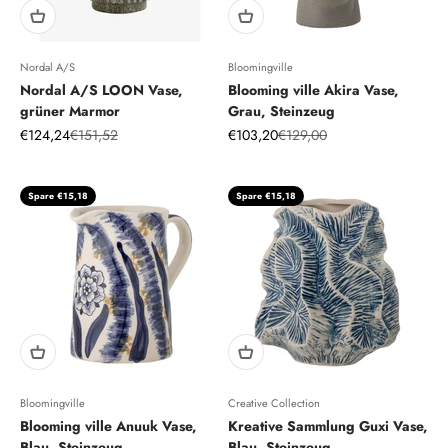
Nordal A/S
Bloomingville
Nordal A/S LOON Vase,
Blooming ville Akira Vase,
grüner Marmor
Grau, Steinzeug
Angebot
Regulärer Preis
Angebot
Regulärer Preis
€124,24
€151,52
€103,20
€129,00
Spare €15,18
Spare €15,18
Bloomingville
Creative Collection
Blooming ville Anuuk Vase,
Kreative Sammlung Guxi Vase,
Blau, Steinzeug
Blau, Steinzeug