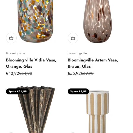
Bloomingville
Bloomingville
Blooming ville Vidia Vase,
Bloomingville Artem Vase,
Orange, Glas
Braun, Glas
Angebot
Regulärer Preis
Angebot
Regulärer Preis
€43,92
€54,90
€55,92
€69,90
Spare €24,99
Spare €8,98