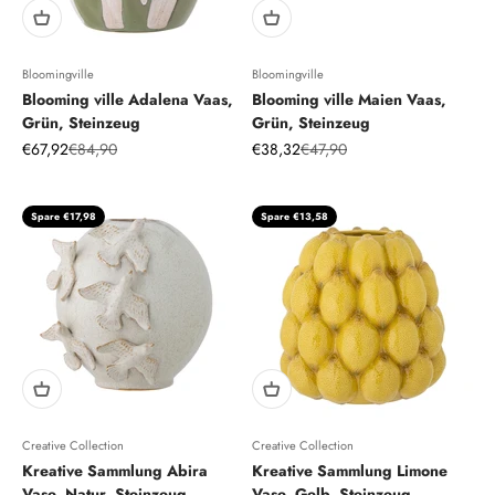
Bloomingville
Bloomingville
Blooming ville Adalena Vaas,
Blooming ville Maien Vaas,
Grün, Steinzeug
Grün, Steinzeug
Angebot
Regulärer Preis
Angebot
Regulärer Preis
€67,92
€84,90
€38,32
€47,90
Spare €17,98
Spare €13,58
Creative Collection
Creative Collection
Kreative Sammlung Abira
Kreative Sammlung Limone
Vase, Natur, Steinzeug
Vase, Gelb, Steinzeug