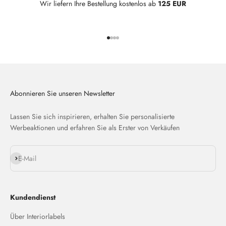
Wir liefern Ihre Bestellung kostenlos ab
125 EUR
Gehe zu Element 1
Gehe zu Element 2
Gehe zu Element 3
Gehe zu Element 4
Abonnieren Sie unseren Newsletter
Lassen Sie sich inspirieren, erhalten Sie personalisierte
Werbeaktionen und erfahren Sie als Erster von Verkäufen
Abonnieren
E-Mail
Kundendienst
Über Interiorlabels