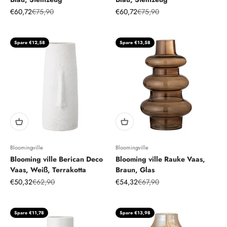
Angebot
Regulärer Preis
Angebot
Regulärer Preis
€60,72
€75,90
€60,72
€75,90
Spare €12,58
Spare €13,58
Bloomingville
Bloomingville
Blooming ville Berican Deco
Blooming ville Rauke Vaas,
Vaas, Weiß, Terrakotta
Braun, Glas
Angebot
Regulärer Preis
Angebot
Regulärer Preis
€50,32
€62,90
€54,32
€67,90
Spare €11,78
Spare €13,98