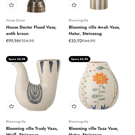
House Doctor
Bloomingville
House Doctor Flood Vase,
Blooming ville Awah Vase,
antik braun
Natur, Steinzeug
Angebot
Regulärer Preis
Angebot
Regulärer Preis
€99,96
€124,95
€35,92
€44,90
Spare €6,98
Spare €6,98
Bloomingville
Bloomingville
Blooming ville Trudy Vaas,
Blooming ville Taza Vase,
Weiß, Steinzeug
Natur, Steinzeug