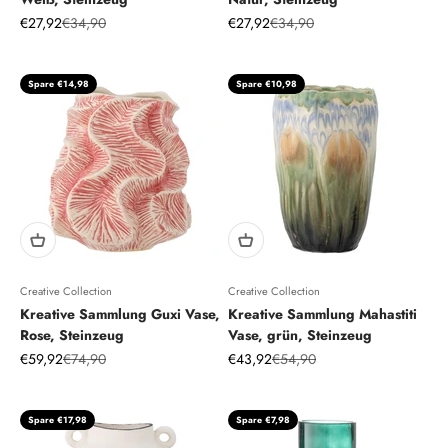
Angebot
Regulärer Preis
Angebot
Regulärer Preis
€27,92
€34,90
€27,92
€34,90
Spare €14,98
Spare €10,98
Creative Collection
Creative Collection
Kreative Sammlung Guxi Vase,
Kreative Sammlung Mahastiti
Rose, Steinzeug
Vase, grün, Steinzeug
Angebot
Regulärer Preis
Angebot
Regulärer Preis
€59,92
€74,90
€43,92
€54,90
Spare €17,98
Spare €7,98