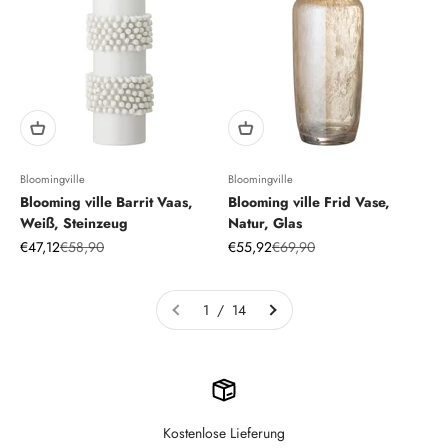
Bloomingville
Bloomingville
Blooming ville Barrit Vaas,
Blooming ville Frid Vase,
Weiß, Steinzeug
Natur, Glas
Angebot
Regulärer Preis
Angebot
Regulärer Preis
€47,12
€58,90
€55,92
€69,90
1 / 14
Kostenlose Lieferung