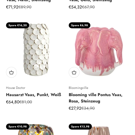
Angebot
Regulärer Preis
Angebot
Regulärer Preis
€71,92
€89,90
€54,32
€67,90
Spare €16,20
Spare €6,98
House Doctor
Bloomingville
Hausarzt Vaas, Punkt, Weiß
Blooming ville Pontus Vaas,
Rosa, Steinzeug
Angebot
Regulärer Preis
€64,80
€81,00
Angebot
Regulärer Preis
€27,92
€34,90
Spare €10,98
Spare €13,98