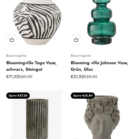
Bloomingville
Bloomingville
Bloomingville Togo Vase,
Blooming ville Johnson Vase,
schwarz, Steingut
Grün, Glas
Angebot
Regulärer Preis
Angebot
Regulärer Preis
€71,92
€89,90
€31,92
€39,90
Spare €27,28
Spare €25,80