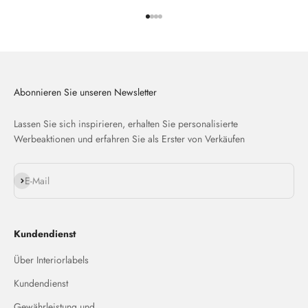
Gehe zu Element 1
Gehe zu Element 2
Gehe zu Element 3
Gehe zu Element 4
Abonnieren Sie unseren Newsletter
Lassen Sie sich inspirieren, erhalten Sie personalisierte
Werbeaktionen und erfahren Sie als Erster von Verkäufen
Abonnieren
E-Mail
Kundendienst
Über Interiorlabels
Kundendienst
Gewährleistung und