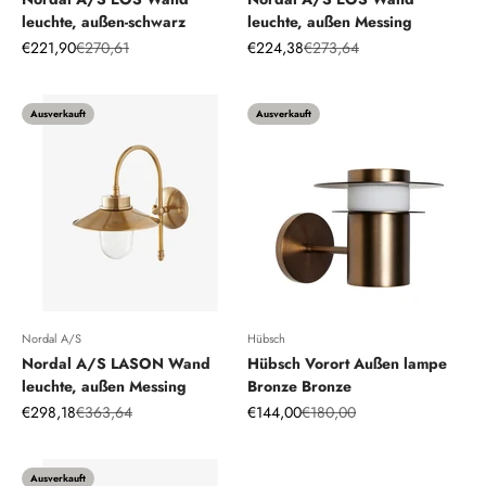
leuchte, außen-schwarz
leuchte, außen Messing
Angebot
Regulärer Preis
Angebot
Regulärer Preis
€221,90
€270,61
€224,38
€273,64
Ausverkauft
Ausverkauft
Nordal A/S
Hübsch
Nordal A/S LASON Wand
Hübsch Vorort Außen lampe
leuchte, außen Messing
Bronze Bronze
Angebot
Regulärer Preis
Angebot
Regulärer Preis
€298,18
€363,64
€144,00
€180,00
Ausverkauft