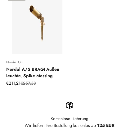
Nordal A/S
Nordal A/S BRAGI Außen
leuchte, Spike Messing
Angebot
Regulärer Preis
€211,21
€257,58
Kostenlose Lieferung
Wir liefern Ihre Bestellung kostenlos ab
125 EUR