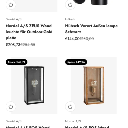
Nordal A/S
Hübsch
Nordal A/S ZEUS Wand
Hübsch Vorort Außen lampe
leuchte für Outdoor-Gold
Schwarz
platte
Angebot
Regulärer Preis
€144,00
€180,00
Angebot
Regulärer Preis
€208,73
€254,55
Spare €48,71
Spare €49,26
Nordal A/S
Nordal A/S
Nordal A/S EOS Wand
Nordal A/S EOS Wand