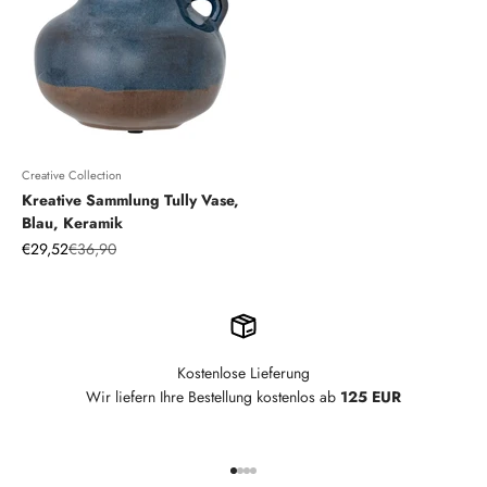
Creative Collection
Kreative Sammlung Tully Vase,
Blau, Keramik
Angebot
Regulärer Preis
€29,52
€36,90
Kostenlose Lieferung
Wir liefern Ihre Bestellung kostenlos ab
125 EUR
Gehe zu Element 1
Gehe zu Element 2
Gehe zu Element 3
Gehe zu Element 4