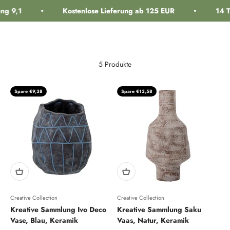
Zum Inhalt springen
ng 9,1
Kostenlose Lieferung ab 125 EUR
14 T
Navigationsmenü öffnen
Suche öffnen
Warenk
interiorlabels.
5 Produkte
Spare €9,38
Spare €13,58
Creative Collection
Creative Collection
Kreative Sammlung Ivo Deco
Kreative Sammlung Saku
Vase, Blau, Keramik
Vaas, Natur, Keramik