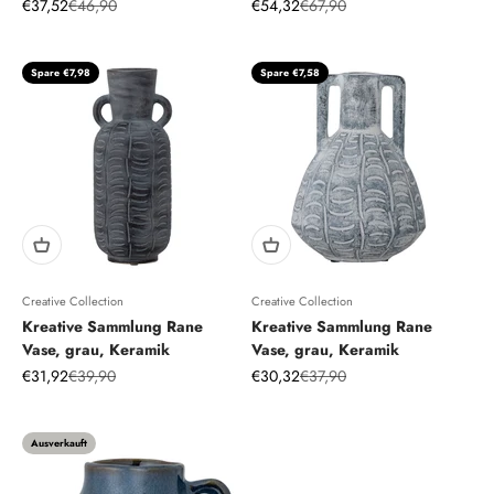
Angebot
Regulärer Preis
Angebot
Regulärer Preis
€37,52
€46,90
€54,32
€67,90
Spare €7,98
Spare €7,58
Creative Collection
Creative Collection
Kreative Sammlung Rane
Kreative Sammlung Rane
Vase, grau, Keramik
Vase, grau, Keramik
Angebot
Regulärer Preis
Angebot
Regulärer Preis
€31,92
€39,90
€30,32
€37,90
Ausverkauft