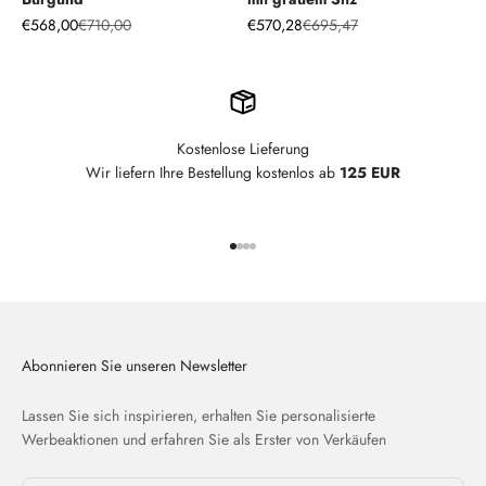
Angebot
Regulärer Preis
Angebot
Regulärer Preis
€568,00
€710,00
€570,28
€695,47
Kostenlose Lieferung
Wir liefern Ihre Bestellung kostenlos ab
125 EUR
Gehe zu Element 1
Gehe zu Element 2
Gehe zu Element 3
Gehe zu Element 4
Abonnieren Sie unseren Newsletter
Lassen Sie sich inspirieren, erhalten Sie personalisierte
Werbeaktionen und erfahren Sie als Erster von Verkäufen