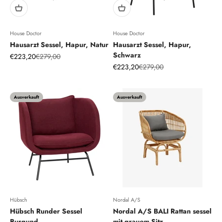
House Doctor
House Doctor
Hausarzt Sessel, Hapur, Natur
Hausarzt Sessel, Hapur,
Schwarz
Angebot
Regulärer Preis
€223,20
€279,00
Angebot
Regulärer Preis
€223,20
€279,00
Ausverkauft
Ausverkauft
Hübsch
Nordal A/S
Hübsch Runder Sessel
Nordal A/S BALI Rattan sessel
Burgund
mit grauem Sitz