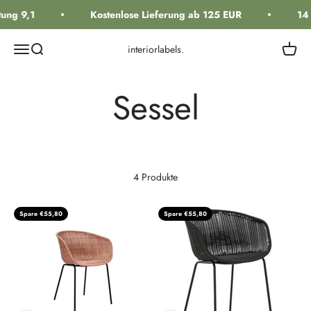
Zum Inhalt springen
ung 9,1
Kostenlose Lieferung ab 125 EUR
14 
Navigationsmenü öffnen
Suche öffnen
Warenk
interiorlabels.
4 Produkte
Spare €55,80
Spare €55,80