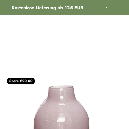
Kostenlose Lieferung ab 125 EUR
14 T
üche
Möbel
Schlafzimmer
Garten
Lampen
Heimzubehör
Spare €20,00