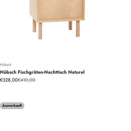
Hübsch
Hübsch Fischgräten-Nachttisch Naturel
Angebot
Regulärer Preis
€328,00
€410,00
Ausverkauft