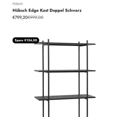
Hübsch
Hübsch Edge Kast Doppel Schwarz
Angebot
Regulärer Preis
€799,20
€999,00
Spare €134,00