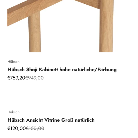
Hübsch
Hübsch Shoji Kabinett hohe natürliche/Färbung
Angebot
Regulärer Preis
€759,20
€949,00
Hübsch
Hübsch Ansicht Vitrine Groß natürlich
Angebot
Regulärer Preis
€120,00
€150,00