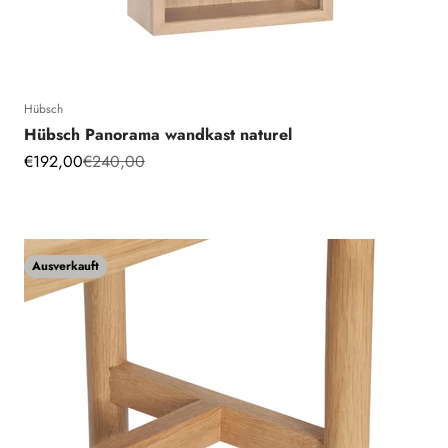
Hübsch
Hübsch Panorama wandkast naturel
Angebot
Regulärer Preis
€192,00
€240,00
Ausverkauft