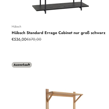
Hübsch
Hübsch Standard Errage Cabinet nur groß schwarz
Angebot
Regulärer Preis
€536,00
€670,00
Ausverkauft