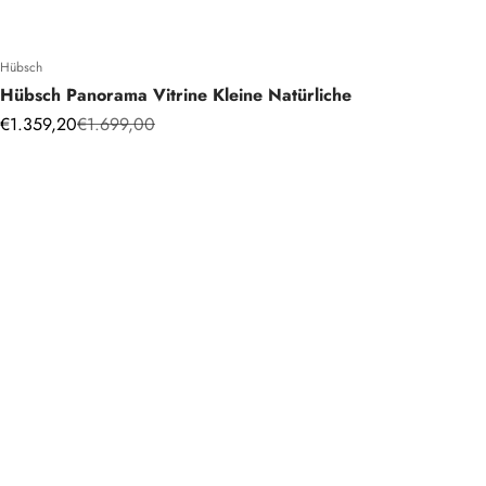
Hübsch
Hübsch Panorama Vitrine Kleine Natürliche
Angebot
Regulärer Preis
€1.359,20
€1.699,00