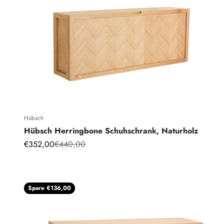
Hübsch
Hübsch Herringbone Schuhschrank, Naturholz
Angebot
Regulärer Preis
€352,00
€440,00
Spare €136,00