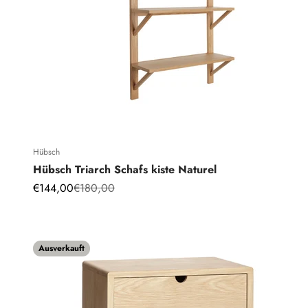
Hübsch
Hübsch Triarch Schafs kiste Naturel
Angebot
Regulärer Preis
€144,00
€180,00
Ausverkauft