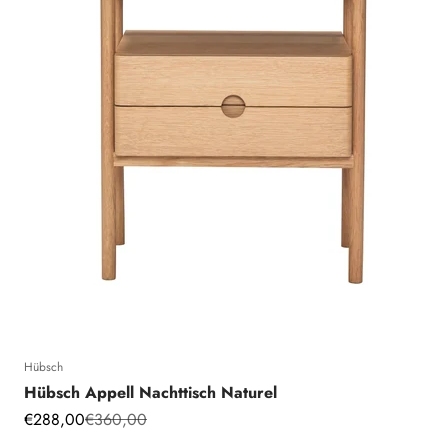
Hübsch
Hübsch Appell Nachttisch Naturel
Angebot
Regulärer Preis
€288,00
€360,00