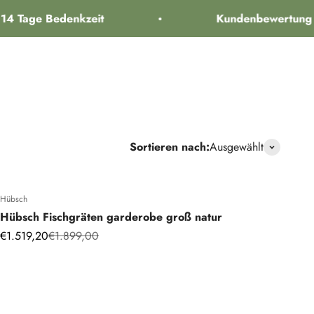
age Bedenkzeit
Kundenbewertung 9,1
Marken
Kundendienst
FAQ
Suche öffnen
Kundenkontos
Warenkorb
Sortieren nach:
Ausgewählt
Hübsch
Hübsch Fischgräten garderobe groß natur
Angebot
Regulärer Preis
€1.519,20
€1.899,00