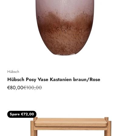
Hübsch
Hübsch Posy Vase Kastanien braun/Rose
Angebot
Regulärer Preis
€80,00
€100,00
Spare €72,00