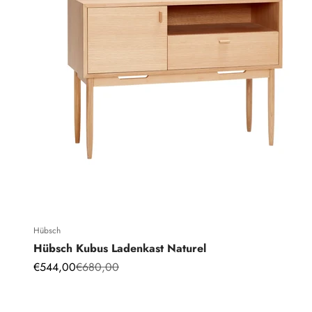
Hübsch
Hübsch Kubus Ladenkast Naturel
Angebot
Regulärer Preis
€544,00
€680,00