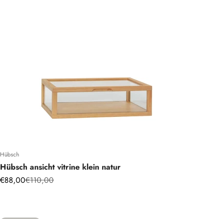
Hübsch
Hübsch ansicht vitrine klein natur
Angebot
Regulärer Preis
€88,00
€110,00