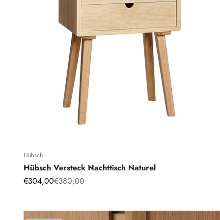
Hübsch
Hübsch Versteck Nachttisch Naturel
Angebot
Regulärer Preis
€304,00
€380,00