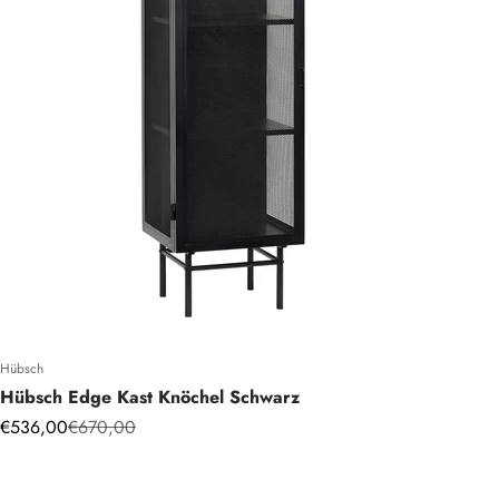
Hübsch
Hübsch Edge Kast Knöchel Schwarz
Angebot
Regulärer Preis
€536,00
€670,00