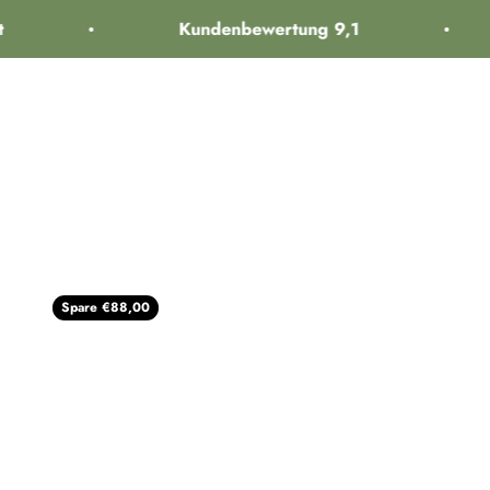
Zum Inhalt springen
Kundenbewertung 9,1
interiorlabels.
Kinder
K
Spare €88,00