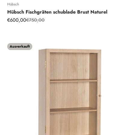
Hübsch
Hübsch Fischgräten schublade Brust Naturel
Angebot
Regulärer Preis
€600,00
€750,00
Ausverkauft