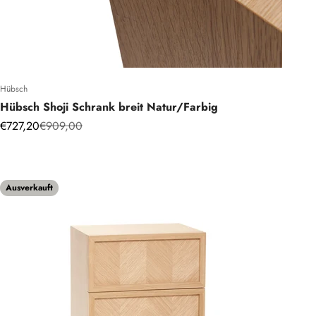
Hübsch
Hübsch Shoji Schrank breit Natur/Farbig
Angebot
Regulärer Preis
€727,20
€909,00
Ausverkauft