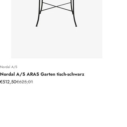
Nordal A/S
Nordal A/S ARAS Garten tisch-schwarz
Angebot
Regulärer Preis
€512,50
€625,01