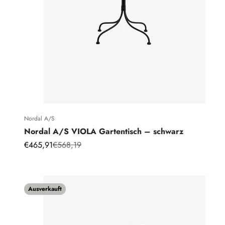
Nordal A/S
Nordal A/S VIOLA Gartentisch – schwarz
Angebot
Regulärer Preis
€465,91
€568,19
Ausverkauft