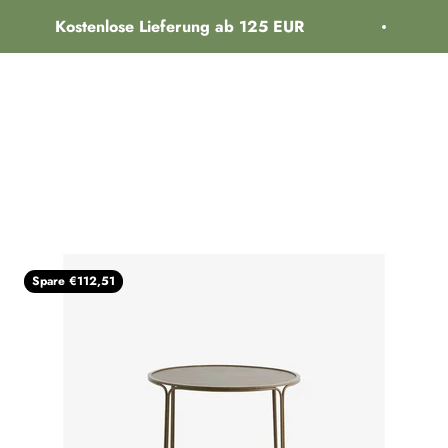
Kostenlose Lieferung ab 125 EUR
üche
Möbel
Schlafzimmer
Garten
Lampen
Heimzubehör
Spare €112,51