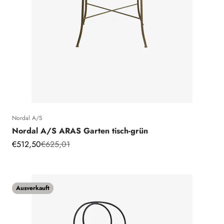
Nordal A/S
Nordal A/S ARAS Garten tisch-grün
Angebot
Regulärer Preis
€512,50
€625,01
Ausverkauft