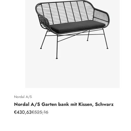
Nordal A/S
Nordal A/S Garten bank mit Kissen, Schwarz
Angebot
Regulärer Preis
€430,63
€525,16