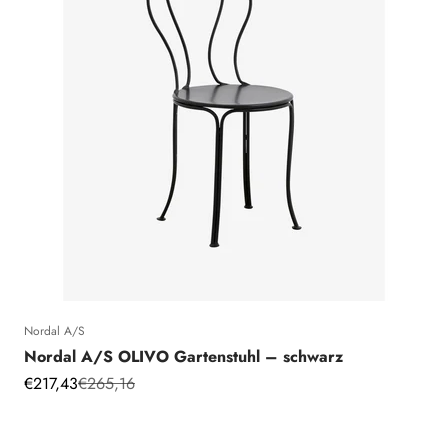
Nordal A/S
Nordal A/S OLIVO Gartenstuhl – schwarz
Angebot
Regulärer Preis
€217,43
€265,16