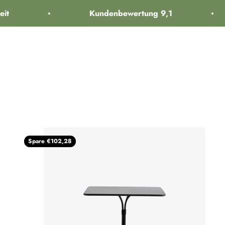
Zum Inhalt springen
t
Kundenbewertung 9,1
interiorlabels.
Kinder
K
Spare €102,28