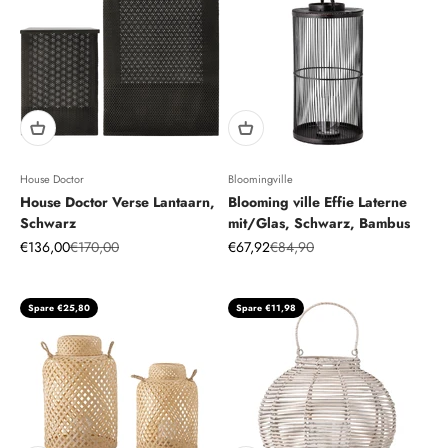
House Doctor
Bloomingville
House Doctor Verse Lantaarn,
Blooming ville Effie Laterne
Schwarz
mit/Glas, Schwarz, Bambus
Angebot
Regulärer Preis
Angebot
Regulärer Preis
€136,00
€170,00
€67,92
€84,90
Spare €25,80
Spare €11,98