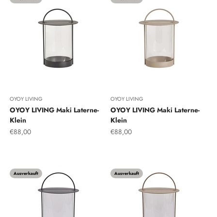
OYOY LIVING
OYOY LIVING
OYOY LIVING Maki Laterne-
OYOY LIVING Maki Laterne-
Klein
Klein
Angebot
Angebot
€88,00
€88,00
Schwarz
Ton
Ausverkauft
Ausverkauft