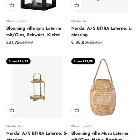
Bloomingville
Nordal A/S
Blooming ville Lyra Laterne
Nordal A/S BITRA Laterne, L-
mit/Glas, Schwarz, Kiefer
Messing
Angebot
Regulärer Preis
Angebot
Regulärer Preis
€31,92
€39,90
€188,85
€230,31
Spare €24,55
Spare €15,98
Nordal A/S
Bloomingville
Nordal A/S BITRA Laterne, S-
Blooming ville Musu Laterne
Messing
mit/Glas, Natur, Bambus