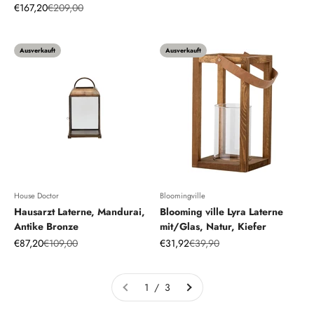
Angebot
Regulärer Preis
€167,20
€209,00
Ausverkauft
Ausverkauft
House Doctor
Bloomingville
Hausarzt Laterne, Mandurai,
Blooming ville Lyra Laterne
Antike Bronze
mit/Glas, Natur, Kiefer
Angebot
Regulärer Preis
Angebot
Regulärer Preis
€87,20
€109,00
€31,92
€39,90
1 / 3