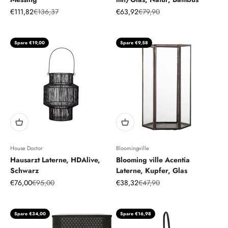
Angebot
Regulärer Preis
Angebot
Regulärer Preis
€111,82
€136,37
€63,92
€79,90
Spare €19,00
Spare €9,58
House Doctor
Bloomingville
Hausarzt Laterne, HDAlive,
Blooming ville Acentia
Schwarz
Laterne, Kupfer, Glas
Angebot
Regulärer Preis
Angebot
Regulärer Preis
€76,00
€95,00
€38,32
€47,90
Spare €34,00
Spare €16,98