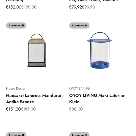
Angebot
Regulärer Preis
Angebot
Regulärer Preis
€152,00
€190,00
€79,92
€99,90
Ausverkauft
Ausverkauft
House Doctor
OYOY LIVING
Hausarzt Laterne, Mandurai,
OYOY LIVING Maki Laterne-
Antike Bronze
Klein
Angebot
Regulärer Preis
Angebot
€151,20
€189,00
€88,00
Optisch blau
Ausverkauft
Ausverkauft