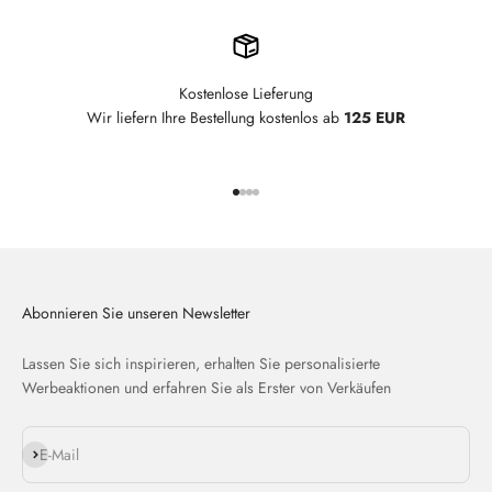
Kostenlose Lieferung
Wir liefern Ihre Bestellung kostenlos ab
125 EUR
Gehe zu Element 1
Gehe zu Element 2
Gehe zu Element 3
Gehe zu Element 4
Abonnieren Sie unseren Newsletter
Lassen Sie sich inspirieren, erhalten Sie personalisierte
Werbeaktionen und erfahren Sie als Erster von Verkäufen
Abonnieren
E-Mail