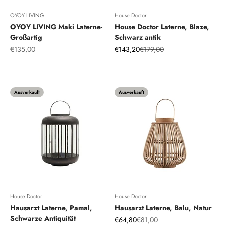
OYOY LIVING
House Doctor
OYOY LIVING Maki Laterne-
House Doctor Laterne, Blaze,
Großartig
Schwarz antik
Angebot
Angebot
Regulärer Preis
€135,00
€143,20
€179,00
Optisch blau
Ausverkauft
Ausverkauft
House Doctor
House Doctor
Hausarzt Laterne, Pamal,
Hausarzt Laterne, Balu, Natur
Schwarze Antiquität
Angebot
Regulärer Preis
€64,80
€81,00