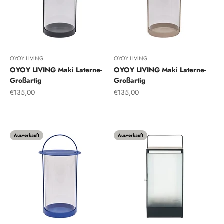
OYOY LIVING
OYOY LIVING
OYOY LIVING Maki Laterne-
OYOY LIVING Maki Laterne-
Großartig
Großartig
Angebot
Angebot
€135,00
€135,00
Schwarz
Ton
Ausverkauft
Ausverkauft