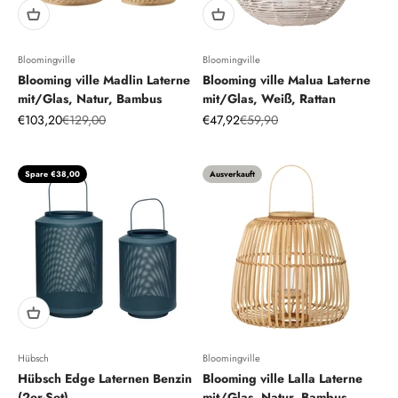
Bloomingville
Bloomingville
Blooming ville Madlin Laterne
Blooming ville Malua Laterne
mit/Glas, Natur, Bambus
mit/Glas, Weiß, Rattan
Angebot
Regulärer Preis
Angebot
Regulärer Preis
€103,20
€129,00
€47,92
€59,90
Spare €38,00
Ausverkauft
Hübsch
Bloomingville
Hübsch Edge Laternen Benzin
Blooming ville Lalla Laterne
(2er-Set)
mit/Glas, Natur, Bambus