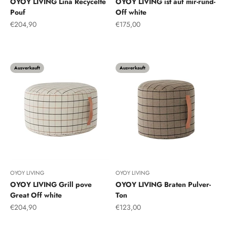
OYOY LIVING Lina Recycelte
OYOY LIVING ist auf mir-rund-
Pouf
Off white
Angebot
Angebot
€204,90
€175,00
Ton
Ausverkauft
Ausverkauft
OYOY LIVING
OYOY LIVING
OYOY LIVING Grill pove
OYOY LIVING Braten Pulver-
Great Off white
Ton
Angebot
Angebot
€204,90
€123,00