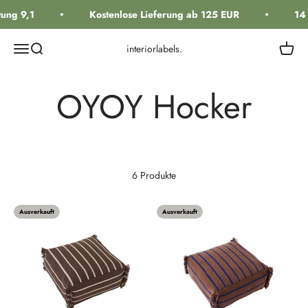
Zum Inhalt springen
ung 9,1
Kostenlose Lieferung ab 125 EUR
14 
Navigationsmenü öffnen
Suche öffnen
Warenk
interiorlabels.
6 Produkte
Ausverkauft
Ausverkauft