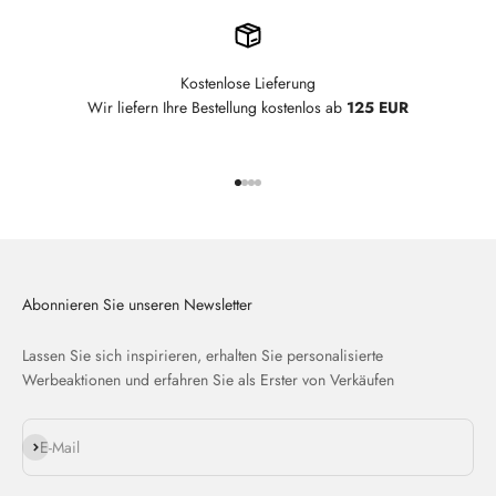
Kostenlose Lieferung
Wir liefern Ihre Bestellung kostenlos ab
125 EUR
Gehe zu Element 1
Gehe zu Element 2
Gehe zu Element 3
Gehe zu Element 4
Abonnieren Sie unseren Newsletter
Lassen Sie sich inspirieren, erhalten Sie personalisierte
Werbeaktionen und erfahren Sie als Erster von Verkäufen
Abonnieren
E-Mail