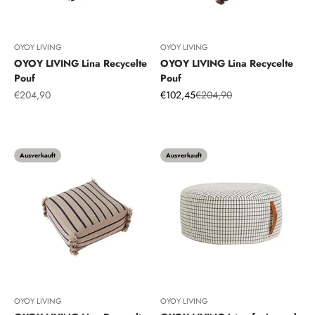
OYOY LIVING
OYOY LIVING
OYOY LIVING Lina Recycelte
OYOY LIVING Lina Recycelte
Pouf
Pouf
Angebot
Angebot
Regulärer Preis
€204,90
€102,45
€204,90
Choko
Karamell
Ausverkauft
Ausverkauft
OYOY LIVING
OYOY LIVING