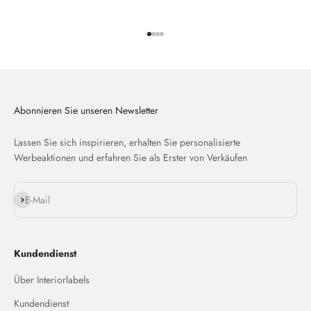
Gehe zu Element 1
Gehe zu Element 2
Gehe zu Element 3
Gehe zu Element 4
Abonnieren Sie unseren Newsletter
Lassen Sie sich inspirieren, erhalten Sie personalisierte
Werbeaktionen und erfahren Sie als Erster von Verkäufen
Abonnieren
E-Mail
Kundendienst
Über Interiorlabels
Kundendienst