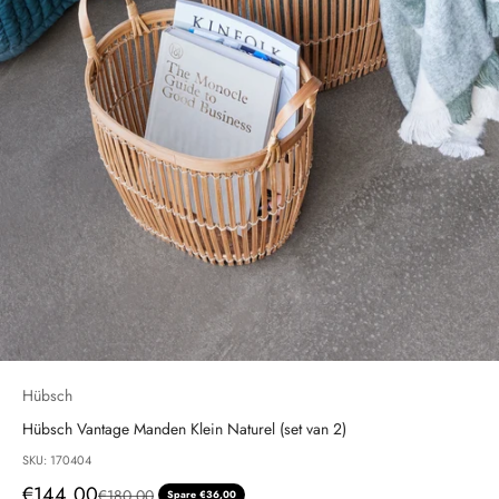
Hübsch
Hübsch Vantage Manden Klein Naturel (set van 2)
SKU: 170404
Angebot
€144,00
Regulärer Preis
€180,00
Spare €36,00