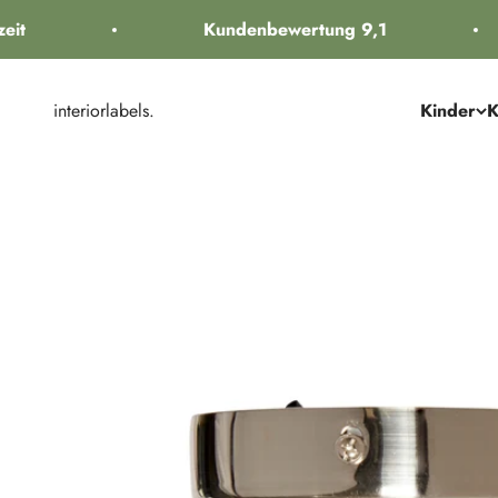
Zum Inhalt springen
it
Kundenbewertung 9,1
interiorlabels.
Kinder
K