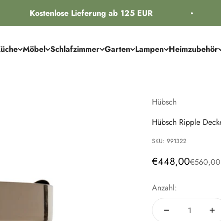
Kostenlose Lieferung ab 125 EUR
üche
Möbel
Schlafzimmer
Garten
Lampen
Heimzubehör
Hübsch
Hübsch Ripple Deck
SKU: 991322
Angebot
€448,00
Regulärer
€560,00
Anzahl: