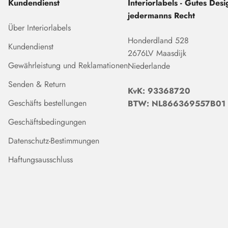
Kundendienst
Interiorlabels - Gutes Desig
jedermanns Recht
Über Interiorlabels
Honderdland 528
Kundendienst
2676LV Maasdijk
Gewährleistung und Reklamationen
Niederlande
Senden & Return
KvK: 93368720
Geschäfts bestellungen
BTW: NL866369557B01
Geschäftsbedingungen
Datenschutz-Bestimmungen
Haftungsausschluss