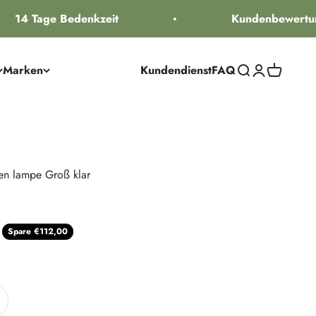
14 Tage Bedenkzeit
Kundenbewertung
Marken
Kundendienst
FAQ
Suche öffnen
Kundenkontos
Warenkorb
en lampe Groß klar
 Preis
Spare €112,00