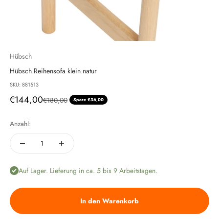
Hübsch
Hübsch Reihensofa klein natur
SKU: 881513
Angebot
€144,00
Regulärer Preis
€180,00
Spare €36,00
Anzahl:
Auf Lager. Lieferung in ca. 5 bis 9 Arbeitstagen.
In den Warenkorb