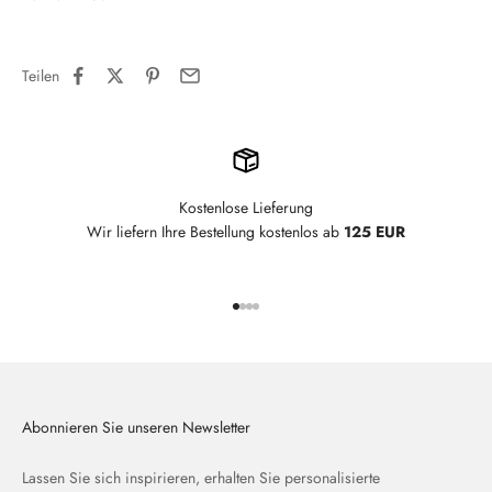
Teilen
Kostenlose Lieferung
Wir liefern Ihre Bestellung kostenlos ab
125 EUR
Gehe zu Element 1
Gehe zu Element 2
Gehe zu Element 3
Gehe zu Element 4
Abonnieren Sie unseren Newsletter
Lassen Sie sich inspirieren, erhalten Sie personalisierte