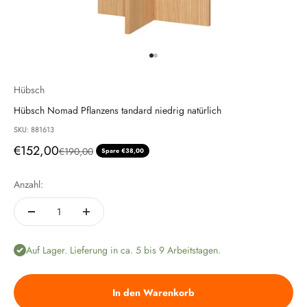
Gehe zu Element 1
Gehe zu Element 2
Hübsch
Hübsch Nomad Pflanzens tandard niedrig natürlich
SKU: 881613
Angebot
€152,00
Regulärer Preis
€190,00
Spare €38,00
Anzahl:
Auf Lager. Lieferung in ca. 5 bis 9 Arbeitstagen.
In den Warenkorb