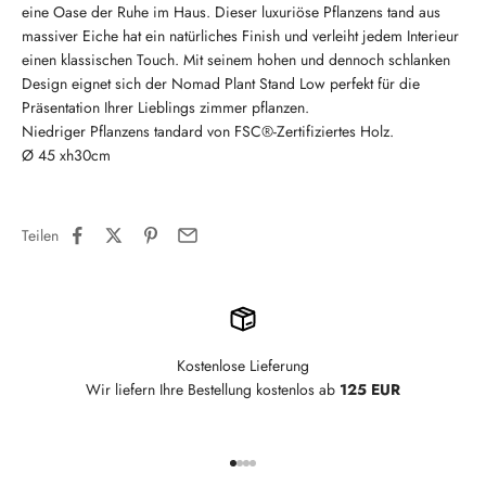
eine Oase der Ruhe im Haus. Dieser luxuriöse Pflanzens tand aus
massiver Eiche hat ein natürliches Finish und verleiht jedem Interieur
einen klassischen Touch. Mit seinem hohen und dennoch schlanken
Design eignet sich der Nomad Plant Stand Low perfekt für die
Präsentation Ihrer Lieblings zimmer pflanzen.
Niedriger Pflanzens tandard von FSC®-Zertifiziertes Holz.
Ø 45 xh30cm
Teilen
Kostenlose Lieferung
Wir liefern Ihre Bestellung kostenlos ab
125 EUR
Gehe zu Element 1
Gehe zu Element 2
Gehe zu Element 3
Gehe zu Element 4