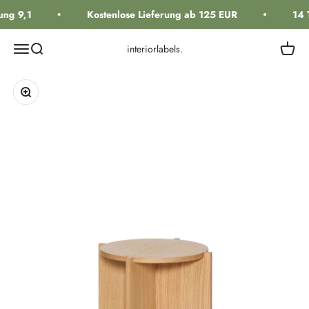
Zum Inhalt springen
ng 9,1
Kostenlose Lieferung ab 125 EUR
14 
Navigationsmenü öffnen
Suche öffnen
Warenk
interiorlabels.
Bild vergrößern