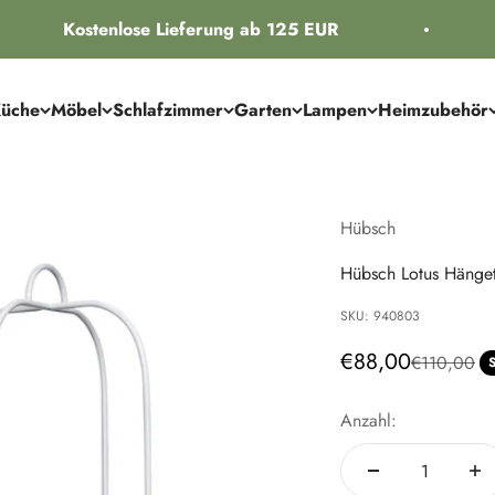
Kostenlose Lieferung ab 125 EUR
üche
Möbel
Schlafzimmer
Garten
Lampen
Heimzubehör
Hübsch
Hübsch Lotus Hänget
SKU: 940803
Angebot
€88,00
Regulärer P
€110,00
Anzahl: