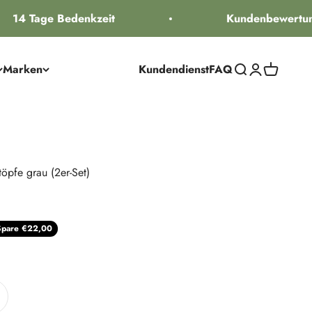
14 Tage Bedenkzeit
Kundenbewertung
Marken
Kundendienst
FAQ
Suche öffnen
Kundenkontos
Warenkorb
öpfe grau (2er-Set)
reis
Spare €22,00