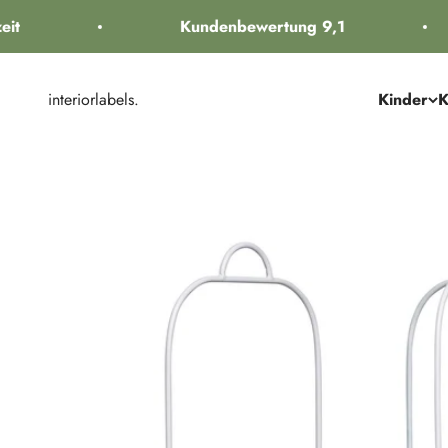
Zum Inhalt springen
t
Kundenbewertung 9,1
interiorlabels.
Kinder
K