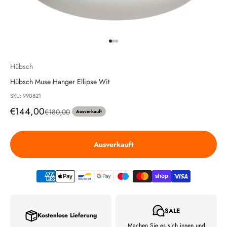
Gehe zu Element 1
Gehe zu Element 2
Gehe zu Element 3
Hübsch
Hübsch Muse Hanger Ellipse Wit
SKU: 990821
Angebot
€144,00
Regulärer Preis
€180,00
Ausverkauft
Ausverkauft
SALE
Kostenlose Lieferung
Machen Sie es sich innen und