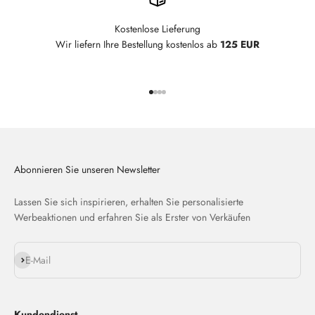
Kostenlose Lieferung
Wir liefern Ihre Bestellung kostenlos ab
125 EUR
Gehe zu Element 1
Gehe zu Element 2
Gehe zu Element 3
Gehe zu Element 4
Abonnieren Sie unseren Newsletter
Lassen Sie sich inspirieren, erhalten Sie personalisierte
Werbeaktionen und erfahren Sie als Erster von Verkäufen
Abonnieren
E-Mail
Kundendienst