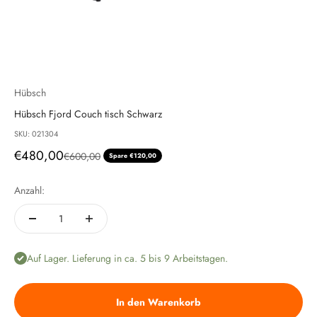
Hübsch
Hübsch Fjord Couch tisch Schwarz
SKU: 021304
Angebot
€480,00
Regulärer Preis
€600,00
Spare €120,00
Anzahl:
Auf Lager. Lieferung in ca. 5 bis 9 Arbeitstagen.
In den Warenkorb