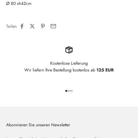
Ø 80 xh42cm
Teilen
Kostenlose Lieferung
Wir liefern Ihre Bestellung kostenlos ab
125 EUR
Gehe zu Element 1
Gehe zu Element 2
Gehe zu Element 3
Gehe zu Element 4
Abonnieren Sie unseren Newsletter