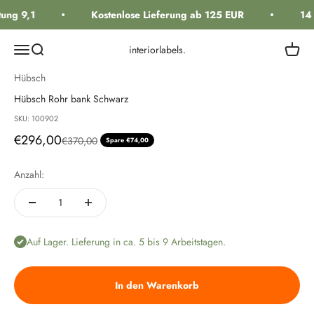
Zum Inhalt springen
ung 9,1
Kostenlose Lieferung ab 125 EUR
14 
Navigationsmenü öffnen
Suche öffnen
Warenk
interiorlabels.
Hübsch
Hübsch Rohr bank Schwarz
SKU: 100902
Angebot
€296,00
Regulärer Preis
€370,00
Spare €74,00
Anzahl:
Auf Lager. Lieferung in ca. 5 bis 9 Arbeitstagen.
In den Warenkorb