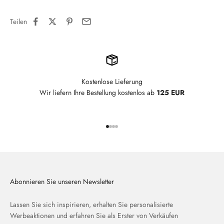
Teilen
Kostenlose Lieferung
Wir liefern Ihre Bestellung kostenlos ab
125 EUR
Gehe zu Element 1
Gehe zu Element 2
Gehe zu Element 3
Gehe zu Element 4
Abonnieren Sie unseren Newsletter
Lassen Sie sich inspirieren, erhalten Sie personalisierte
Werbeaktionen und erfahren Sie als Erster von Verkäufen