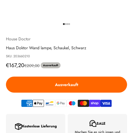
Gehe zu Element 1
Gehe zu Element 2
Gehe zu Element 3
Gehe zu Element 4
House Doctor
Haus Doktor Wand lampe, Schaukel, Schwarz
SKU: 203660210
Angebot
€167,20
Regulärer Preis
€209,00
Ausverkauft
Ausverkauft
SALE
Kostenlose Lieferung
Machen Sie es sich innen und