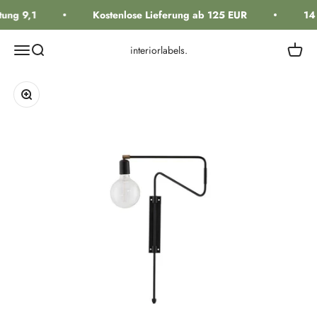
Zum Inhalt springen
ung 9,1
Kostenlose Lieferung ab 125 EUR
14
Navigationsmenü öffnen
Suche öffnen
Warenk
interiorlabels.
Bild vergrößern