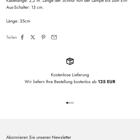
Kabellänge: 2,2 m. Länge der Schnur von der Lampe bis zum Ein-
Aus-Schalter: 13 cm.
Länge: 35cm
Teilen
Kostenlose Lieferung
Wir liefern Ihre Bestellung kostenlos ab
125 EUR
Gehe zu Element 1
Gehe zu Element 2
Gehe zu Element 3
Gehe zu Element 4
Abonnieren Sie unseren Newsletter