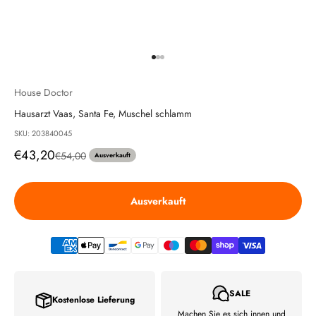
Gehe zu Element 1
Gehe zu Element 2
Gehe zu Element 3
House Doctor
Hausarzt Vaas, Santa Fe, Muschel schlamm
SKU: 203840045
Angebot
€43,20
Regulärer Preis
€54,00
Ausverkauft
Ausverkauft
SALE
Kostenlose Lieferung
Machen Sie es sich innen und