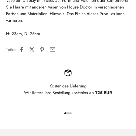
Vase ein Display mit Fokus auf Form und Volumen oder kombinieren
Sie Haare mit anderen Vasen von House Doctor in verschiedenen
Farben und Materialien. Hinweis: Das Finish dieses Produkts kann
variieren.
H: 23cm, D: 25cm
Teilen
Kostenlose Lieferung
Wir liefern Ihre Bestellung kostenlos ab
125 EUR
Gehe zu Element 1
Gehe zu Element 2
Gehe zu Element 3
Gehe zu Element 4