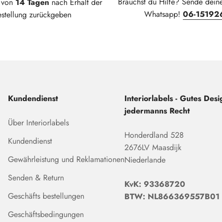
Brauchst du Hilfe? Sende dein
t von
14 Tagen
nach Erhalt der
Whatsapp!
06-15192
estellung zurückgeben
Kundendienst
Interiorlabels - Gutes Desig
jedermanns Recht
Über Interiorlabels
Honderdland 528
Kundendienst
2676LV Maasdijk
Gewährleistung und Reklamationen
Niederlande
Senden & Return
KvK: 93368720
Geschäfts bestellungen
BTW: NL866369557B01
Geschäftsbedingungen