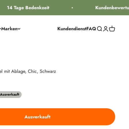
14 Tage Bedenkzeit
Kundenbewertun
Marken
Kundendienst
FAQ
Suche öffnen
Kundenkontos
Warenkorb
l mit Ablage, Chic, Schwarz
Preis
Ausverkauft
Ausverkauft