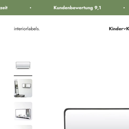
Zum Inhalt springen
it
Kundenbewertung 9,1
interiorlabels.
Kinder
K