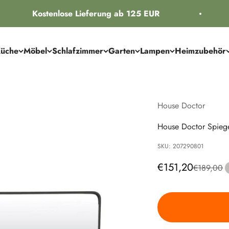
Kostenlose Lieferung ab 125 EUR
üche
Möbel
Schlafzimmer
Garten
Lampen
Heimzubehör
House Doctor
House Doctor Spiege
SKU: 207290801
Angebot
€151,20
Regulärer 
€189,00