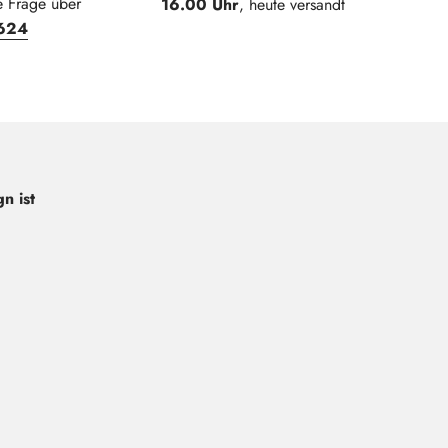
e Frage über
16.00 Uhr
, heute versandt
624
n ist