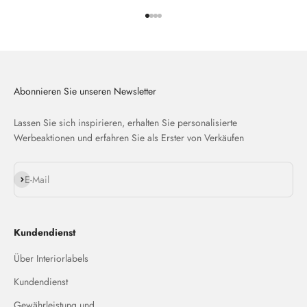
Gehe zu Element 1
Gehe zu Element 2
Gehe zu Element 3
Gehe zu Element 4
Abonnieren Sie unseren Newsletter
Lassen Sie sich inspirieren, erhalten Sie personalisierte
Werbeaktionen und erfahren Sie als Erster von Verkäufen
Abonnieren
E-Mail
Kundendienst
Über Interiorlabels
Kundendienst
Gewährleistung und