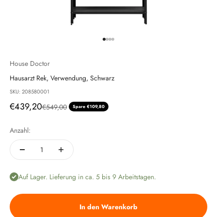
Gehe zu Element 1
Gehe zu Element 2
Gehe zu Element 3
Gehe zu Element 4
House Doctor
Hausarzt Rek, Verwendung, Schwarz
SKU: 208580001
Angebot
€439,20
Regulärer Preis
€549,00
Spare €109,80
Anzahl:
Auf Lager. Lieferung in ca. 5 bis 9 Arbeitstagen.
In den Warenkorb