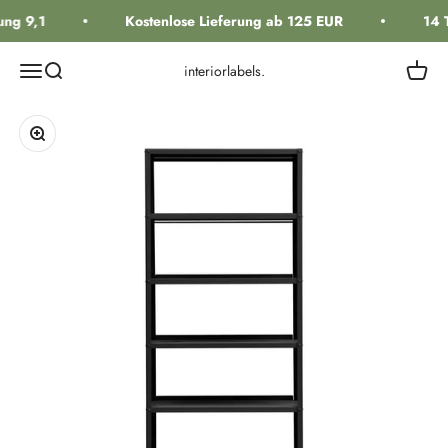
Zum Inhalt springen
ng 9,1
Kostenlose Lieferung ab 125 EUR
14 
Navigationsmenü öffnen
Suche öffnen
Warenk
interiorlabels.
Bild vergrößern