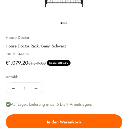
Gehe zu Element 1
Gehe zu Element 2
Gehe zu Element 3
Gehe zu Element 4
House Doctor
House Doctor Rack, Gany, Schwarz
SKU: 203449035
Angebot
€1.079,20
Regulärer Preis
€1.349,00
Spare €269,80
Anzahl:
Auf Lager. Lieferung in ca. 5 bis 9 Arbeitstagen.
In den Warenkorb