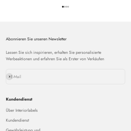
Gehe zu Element 1
Gehe zu Element 2
Gehe zu Element 3
Gehe zu Element 4
Abonnieren Sie unseren Newsletter
Lassen Sie sich inspirieren, erhalten Sie personalisierte
Werbeaktionen und erfahren Sie als Erster von Verkäufen
Abonnieren
E-Mail
Kundendienst
Über Interiorlabels
Kundendienst
Gewährleistung und