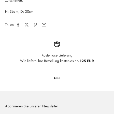
zu schaffen.
H: 36cm, D: 30cm
Teilen
Kostenlose Lieferung
Wir liefern Ihre Bestellung kostenlos ab
125 EUR
Gehe zu Element 1
Gehe zu Element 2
Gehe zu Element 3
Gehe zu Element 4
Abonnieren Sie unseren Newsletter