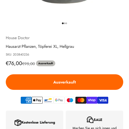
Gehe zu Element 1
Gehe zu Element 2
Gehe zu Element 3
House Doctor
Hausarzt Pflanzen, Töpferei XL, Hellgrau
SKU: 203840236
Angebot
€76,00
Regulärer Preis
€95,00
Ausverkauft
Ausverkauft
SALE
Kostenlose Lieferung
Machen Sie es sich innen und