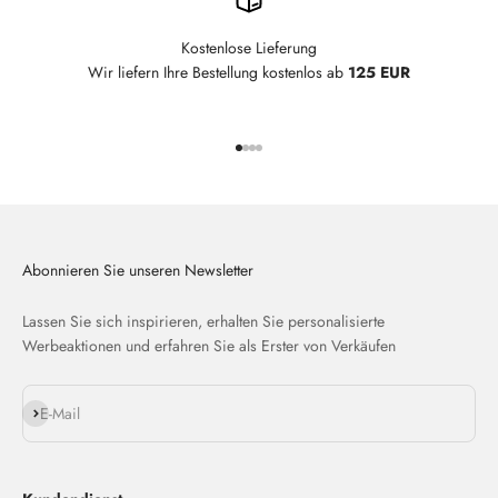
Kostenlose Lieferung
Wir liefern Ihre Bestellung kostenlos ab
125 EUR
Gehe zu Element 1
Gehe zu Element 2
Gehe zu Element 3
Gehe zu Element 4
Abonnieren Sie unseren Newsletter
Lassen Sie sich inspirieren, erhalten Sie personalisierte
Werbeaktionen und erfahren Sie als Erster von Verkäufen
Abonnieren
E-Mail