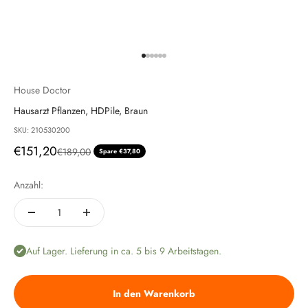
Gehe zu Element 1
Gehe zu Element 2
Gehe zu Element 3
Gehe zu Element 4
Gehe zu Element 5
Gehe zu Element 6
House Doctor
Hausarzt Pflanzen, HDPile, Braun
SKU: 210530200
Angebot
€151,20
Regulärer Preis
€189,00
Spare €37,80
Anzahl:
Auf Lager. Lieferung in ca. 5 bis 9 Arbeitstagen.
In den Warenkorb