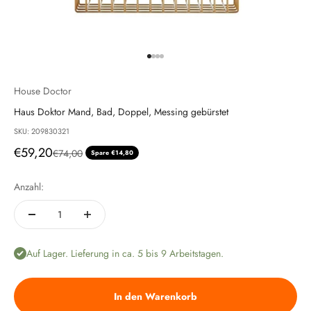
Gehe zu Element 1
Gehe zu Element 2
Gehe zu Element 3
Gehe zu Element 4
House Doctor
Haus Doktor Mand, Bad, Doppel, Messing gebürstet
SKU: 209830321
Angebot
€59,20
Regulärer Preis
€74,00
Spare €14,80
Anzahl:
Auf Lager. Lieferung in ca. 5 bis 9 Arbeitstagen.
In den Warenkorb