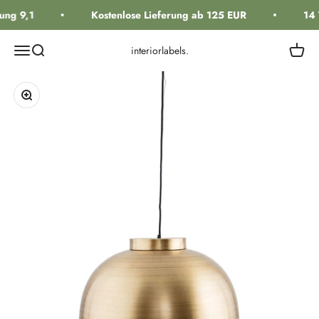
Zum Inhalt springen
ng 9,1
Kostenlose Lieferung ab 125 EUR
14 
Navigationsmenü öffnen
Suche öffnen
Warenk
interiorlabels.
Bild vergrößern