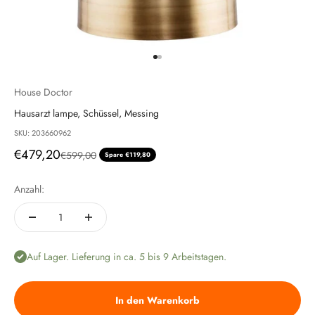
Gehe zu Element 1
Gehe zu Element 2
House Doctor
Hausarzt lampe, Schüssel, Messing
SKU: 203660962
Angebot
€479,20
Regulärer Preis
€599,00
Spare €119,80
Anzahl:
Auf Lager. Lieferung in ca. 5 bis 9 Arbeitstagen.
In den Warenkorb