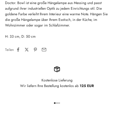
Doctor. Bowl ist eine große Hängelampe aus Messing und passt
aufgrund ihrer industriellen Optik zu jedem Einrichtungs stil. Die
goldene Farbe verleiht Ihrem Interieur eine warme Note. Hängen Sie
die große Hängelampe über Ihrem Esstisch, in der Küche, im
Wohnzimmer oder sogar im Schlafzimmer.
H: 33 cm, D: 50 cm
Teilen
Kostenlose Lieferung
Wir liefern Ihre Bestellung kostenlos ab
125 EUR
Gehe zu Element 1
Gehe zu Element 2
Gehe zu Element 3
Gehe zu Element 4