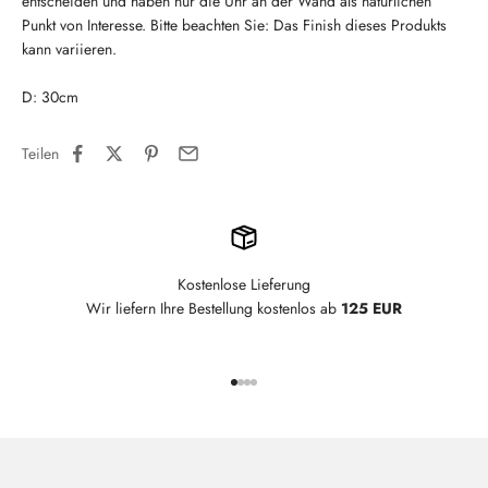
entscheiden und haben nur die Uhr an der Wand als natürlichen
Punkt von Interesse. Bitte beachten Sie: Das Finish dieses Produkts
kann variieren.
D: 30cm
Teilen
Kostenlose Lieferung
Wir liefern Ihre Bestellung kostenlos ab
125 EUR
Gehe zu Element 1
Gehe zu Element 2
Gehe zu Element 3
Gehe zu Element 4