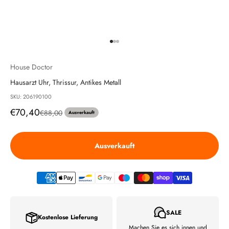
Gehe zu Element 1
Gehe zu Element 2
Gehe zu Element 3
House Doctor
Hausarzt Uhr, Thrissur, Antikes Metall
SKU: 206190100
Angebot
€70,40
Regulärer Preis
€88,00
Ausverkauft
Ausverkauft
SALE
Kostenlose Lieferung
Machen Sie es sich innen und