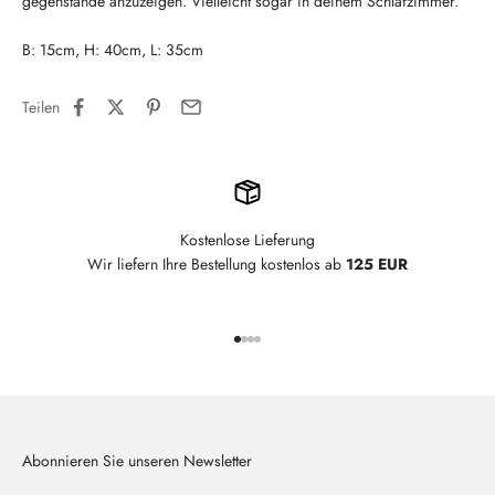
gegenstände anzuzeigen. Vielleicht sogar in deinem Schlafzimmer.
B: 15cm, H: 40cm, L: 35cm
Teilen
Kostenlose Lieferung
Wir liefern Ihre Bestellung kostenlos ab
125 EUR
Gehe zu Element 1
Gehe zu Element 2
Gehe zu Element 3
Gehe zu Element 4
Abonnieren Sie unseren Newsletter