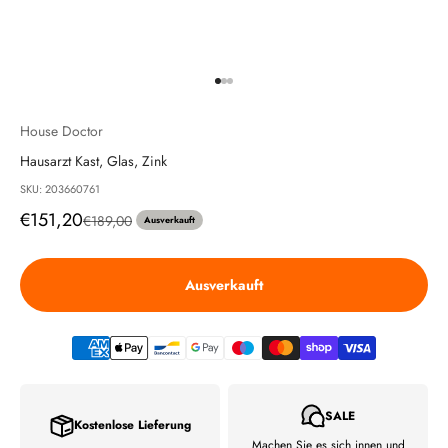
Gehe zu Element 1
Gehe zu Element 2
Gehe zu Element 3
House Doctor
Hausarzt Kast, Glas, Zink
SKU: 203660761
Angebot
€151,20
Regulärer Preis
€189,00
Ausverkauft
Ausverkauft
SALE
Kostenlose Lieferung
Machen Sie es sich innen und