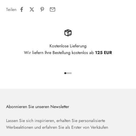
Teilen
Kostenlose Lieferung
Wir liefern Ihre Bestellung kostenlos ab
125 EUR
Gehe zu Element 1
Gehe zu Element 2
Gehe zu Element 3
Gehe zu Element 4
Abonnieren Sie unseren Newsletter
Lassen Sie sich inspirieren, erhalten Sie personalisierte
Werbeaktionen und erfahren Sie als Erster von Verkäufen