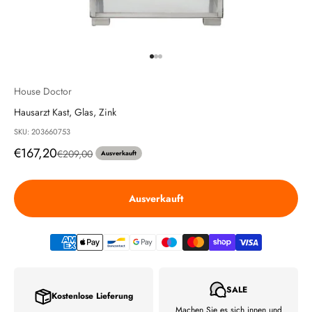
Gehe zu Element 1
Gehe zu Element 2
Gehe zu Element 3
House Doctor
Hausarzt Kast, Glas, Zink
SKU: 203660753
Angebot
€167,20
Regulärer Preis
€209,00
Ausverkauft
Ausverkauft
SALE
Kostenlose Lieferung
Machen Sie es sich innen und