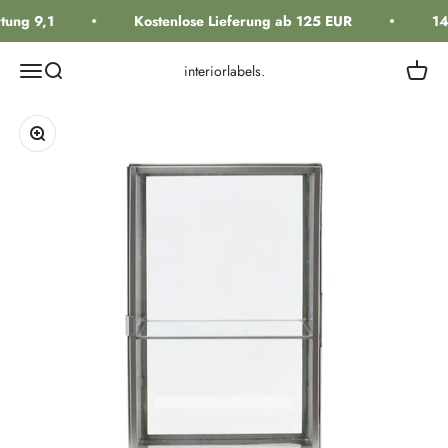
Zum Inhalt springen
ung 9,1
Kostenlose Lieferung ab 125 EUR
14
Navigationsmenü öffnen
Suche öffnen
Warenk
interiorlabels.
Bild vergrößern