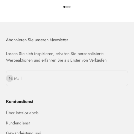
Gehe zu Element 1
Gehe zu Element 2
Gehe zu Element 3
Gehe zu Element 4
Abonnieren Sie unseren Newsletter
Lassen Sie sich inspirieren, erhalten Sie personalisierte
Werbeaktionen und erfahren Sie als Erster von Verkäufen
Abonnieren
E-Mail
Kundendienst
Über Interiorlabels
Kundendienst
Gewährleistung und