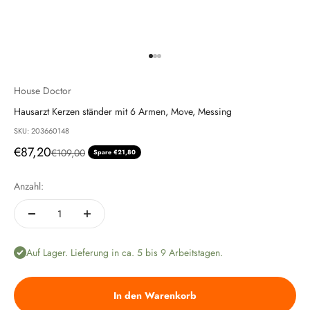
Gehe zu Element 1
Gehe zu Element 2
Gehe zu Element 3
House Doctor
Hausarzt Kerzen ständer mit 6 Armen, Move, Messing
SKU: 203660148
Angebot
€87,20
Regulärer Preis
€109,00
Spare €21,80
Anzahl:
Auf Lager. Lieferung in ca. 5 bis 9 Arbeitstagen.
In den Warenkorb