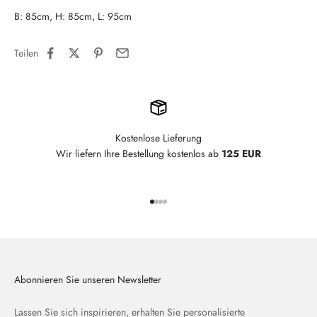
B: 85cm, H: 85cm, L: 95cm
Teilen
Kostenlose Lieferung
Wir liefern Ihre Bestellung kostenlos ab
125 EUR
Gehe zu Element 1
Gehe zu Element 2
Gehe zu Element 3
Gehe zu Element 4
Abonnieren Sie unseren Newsletter
Lassen Sie sich inspirieren, erhalten Sie personalisierte