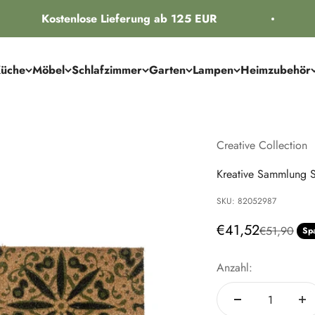
Kostenlose Lieferung ab 125 EUR
üche
Möbel
Schlafzimmer
Garten
Lampen
Heimzubehör
Creative Collection
Kreative Sammlung S
SKU: 82052987
Angebot
€41,52
Regulärer P
€51,90
Sp
Anzahl: