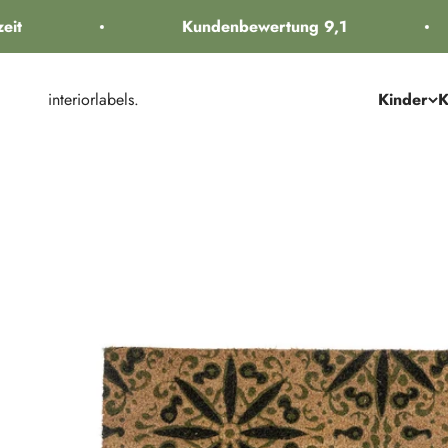
Zum Inhalt springen
t
Kundenbewertung 9,1
interiorlabels.
Kinder
K