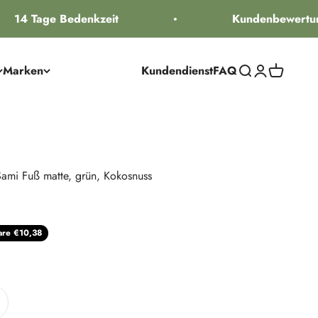
14 Tage Bedenkzeit
Kundenbewertung
Marken
Kundendienst
FAQ
Suche öffnen
Kundenkontos
Warenkorb
ami Fuß matte, grün, Kokosnuss
reis
are €10,38