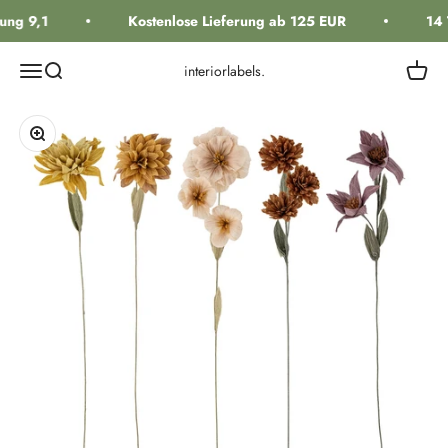
Zum Inhalt springen
ng 9,1
Kostenlose Lieferung ab 125 EUR
14 
Navigationsmenü öffnen
Suche öffnen
Warenk
interiorlabels.
Bild vergrößern