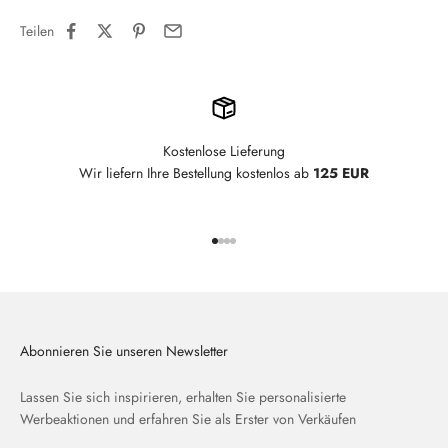
Teilen
Kostenlose Lieferung
Wir liefern Ihre Bestellung kostenlos ab
125 EUR
Gehe zu Element 1
Gehe zu Element 2
Gehe zu Element 3
Gehe zu Element 4
Abonnieren Sie unseren Newsletter
Lassen Sie sich inspirieren, erhalten Sie personalisierte
Werbeaktionen und erfahren Sie als Erster von Verkäufen