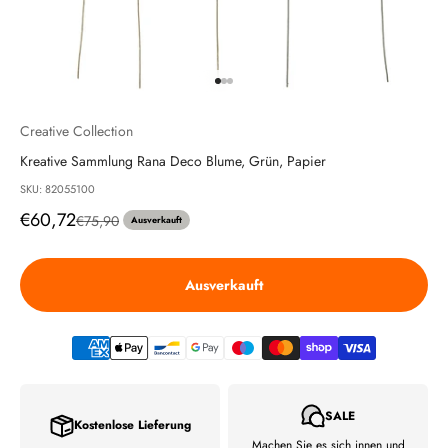
Gehe zu Element 1
Gehe zu Element 2
Gehe zu Element 3
Creative Collection
Kreative Sammlung Rana Deco Blume, Grün, Papier
SKU: 82055100
Angebot
€60,72
Regulärer Preis
€75,90
Ausverkauft
Ausverkauft
SALE
Kostenlose Lieferung
Machen Sie es sich innen und