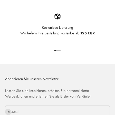
Kostenlose Lieferung
Wir liefern Ihre Bestellung kostenlos ab
125 EUR
Gehe zu Element 1
Gehe zu Element 2
Gehe zu Element 3
Gehe zu Element 4
Abonnieren Sie unseren Newsletter
Lassen Sie sich inspirieren, erhalten Sie personalisierte
Werbeaktionen und erfahren Sie als Erster von Verkäufen
Abonnieren
E-Mail