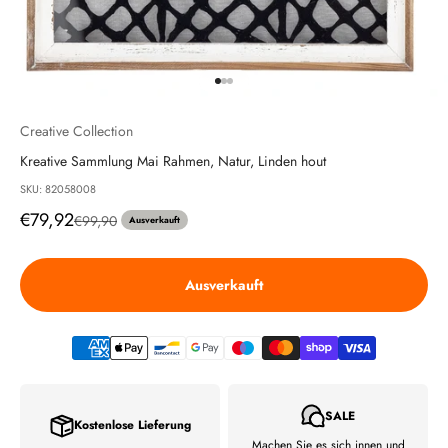
Gehe zu Element 1
Gehe zu Element 2
Gehe zu Element 3
Creative Collection
Kreative Sammlung Mai Rahmen, Natur, Linden hout
SKU: 82058008
Angebot
€79,92
Regulärer Preis
€99,90
Ausverkauft
Ausverkauft
SALE
Kostenlose Lieferung
Machen Sie es sich innen und