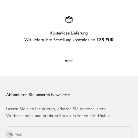
Kostenlose Lieferung
Wir liefern Ihre Bestellung kostenlos ab
125 EUR
Gehe zu Element 1
Gehe zu Element 2
Gehe zu Element 3
Gehe zu Element 4
Abonnieren Sie unseren Newsletter
Lassen Sie sich inspirieren, erhalten Sie personalisierte
Werbeaktionen und erfahren Sie als Erster von Verkäufen
Abonnieren
E-Mail