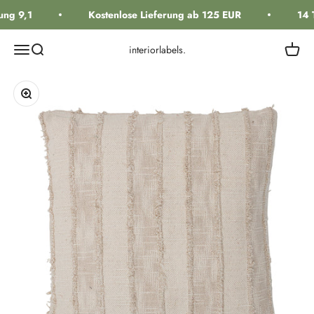
Zum Inhalt springen
ng 9,1
Kostenlose Lieferung ab 125 EUR
14 
Navigationsmenü öffnen
Suche öffnen
Warenk
interiorlabels.
Bild vergrößern