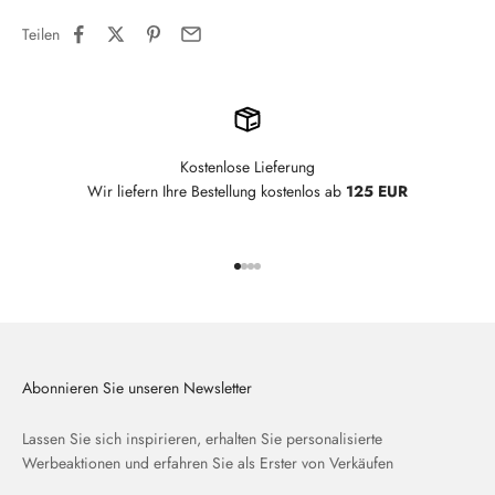
Teilen
Kostenlose Lieferung
Wir liefern Ihre Bestellung kostenlos ab
125 EUR
Gehe zu Element 1
Gehe zu Element 2
Gehe zu Element 3
Gehe zu Element 4
Abonnieren Sie unseren Newsletter
Lassen Sie sich inspirieren, erhalten Sie personalisierte
Werbeaktionen und erfahren Sie als Erster von Verkäufen