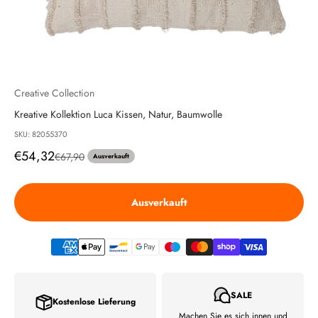
Creative Collection
Kreative Kollektion Luca Kissen, Natur, Baumwolle
SKU: 82055370
Angebot
€54,32
Regulärer Preis
€67,90
Ausverkauft
Ausverkauft
SALE
Kostenlose Lieferung
Machen Sie es sich innen und