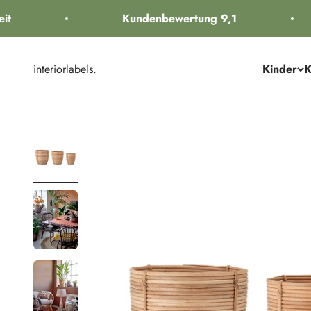
Zum Inhalt springen
t
Kundenbewertung 9,1
interiorlabels.
Kinder
K