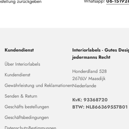
Whatsapp!
06-15192
estellung zurückgeben
Kundendienst
Interiorlabels - Gutes Desig
jedermanns Recht
Über Interiorlabels
Honderdland 528
Kundendienst
2676LV Maasdijk
Gewährleistung und Reklamationen
Niederlande
Senden & Return
KvK: 93368720
Geschäfts bestellungen
BTW: NL866369557B01
Geschäftsbedingungen
Datenschutz-Bestimmungen