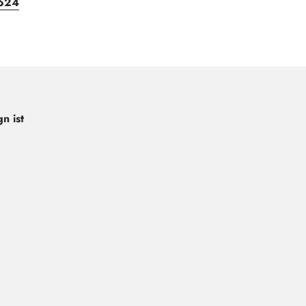
624
n ist