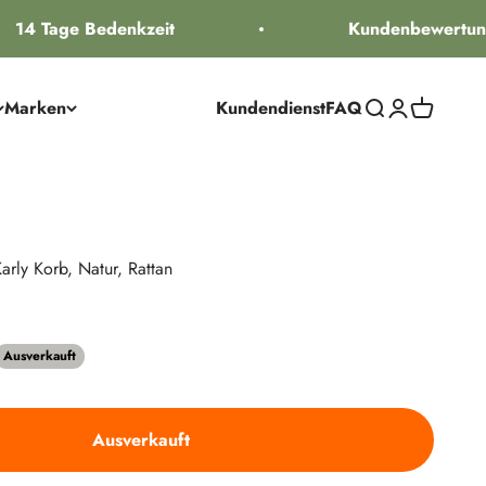
14 Tage Bedenkzeit
Kundenbewertung 
Marken
Kundendienst
FAQ
Suche öffnen
Kundenkontos
Warenkorb
rly Korb, Natur, Rattan
Preis
Ausverkauft
Ausverkauft