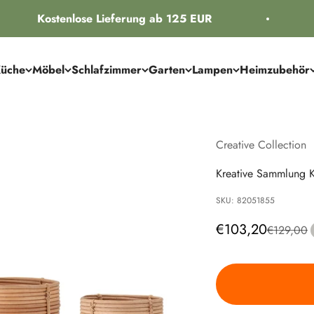
Kostenlose Lieferung ab 125 EUR
üche
Möbel
Schlafzimmer
Garten
Lampen
Heimzubehör
Creative Collection
Kreative Sammlung Ka
SKU: 82051855
Angebot
€103,20
Regulärer 
€129,00