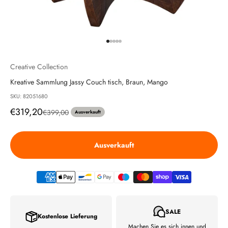
Gehe zu Element 1
Gehe zu Element 2
Gehe zu Element 3
Gehe zu Element 4
Gehe zu Element 5
Creative Collection
Kreative Sammlung Jassy Couch tisch, Braun, Mango
SKU: 82051680
Angebot
€319,20
Regulärer Preis
€399,00
Ausverkauft
Ausverkauft
SALE
Kostenlose Lieferung
Machen Sie es sich innen und