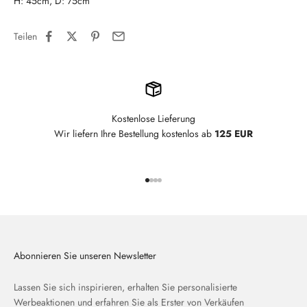
H: 45cm, D: 75cm
Teilen
Kostenlose Lieferung
Wir liefern Ihre Bestellung kostenlos ab
125 EUR
Gehe zu Element 1
Gehe zu Element 2
Gehe zu Element 3
Gehe zu Element 4
Abonnieren Sie unseren Newsletter
Lassen Sie sich inspirieren, erhalten Sie personalisierte
Werbeaktionen und erfahren Sie als Erster von Verkäufen