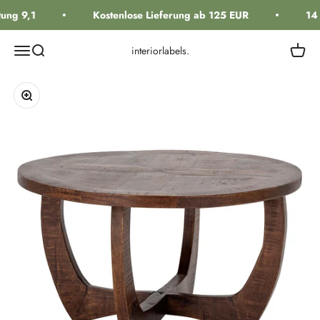
Zum Inhalt springen
ung 9,1
Kostenlose Lieferung ab 125 EUR
14 
Navigationsmenü öffnen
Suche öffnen
Warenk
interiorlabels.
Bild vergrößern