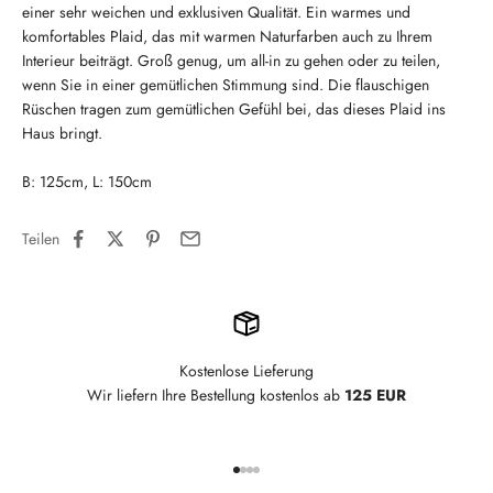
einer sehr weichen und exklusiven Qualität. Ein warmes und
komfortables Plaid, das mit warmen Naturfarben auch zu Ihrem
Interieur beiträgt. Groß genug, um all-in zu gehen oder zu teilen,
wenn Sie in einer gemütlichen Stimmung sind. Die flauschigen
Rüschen tragen zum gemütlichen Gefühl bei, das dieses Plaid ins
Haus bringt.
B: 125cm, L: 150cm
Teilen
Kostenlose Lieferung
Wir liefern Ihre Bestellung kostenlos ab
125 EUR
Gehe zu Element 1
Gehe zu Element 2
Gehe zu Element 3
Gehe zu Element 4