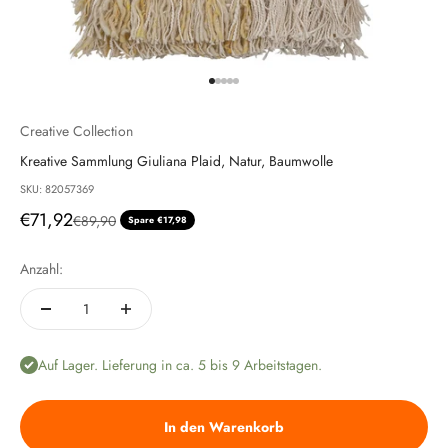
Gehe zu Element 1
Gehe zu Element 2
Gehe zu Element 3
Gehe zu Element 4
Gehe zu Element 5
Creative Collection
Kreative Sammlung Giuliana Plaid, Natur, Baumwolle
SKU: 82057369
Angebot
€71,92
Regulärer Preis
€89,90
Spare €17,98
Anzahl:
Auf Lager. Lieferung in ca. 5 bis 9 Arbeitstagen.
In den Warenkorb