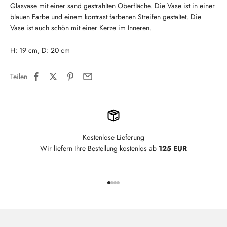
Glasvase mit einer sand gestrahlten Oberfläche. Die Vase ist in einer
blauen Farbe und einem kontrast farbenen Streifen gestaltet. Die
Vase ist auch schön mit einer Kerze im Inneren.
H: 19 cm, D: 20 cm
Teilen
Kostenlose Lieferung
Wir liefern Ihre Bestellung kostenlos ab
125 EUR
Gehe zu Element 1
Gehe zu Element 2
Gehe zu Element 3
Gehe zu Element 4