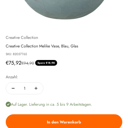
Creative Collection
Creative Collection Melike Vase, Blau, Glas
SKU: 82057765
Angebot
€75,92
Regulärer Preis
€94,90
Spare €18,98
Anzahl:
Auf Lager. Lieferung in ca. 5 bis 9 Arbeitstagen.
In den Warenkorb