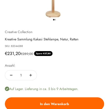
Gehe zu Element 1
Gehe zu Element 2
Creative Collection
Kreative Sammlung Kakasi Stehlampe, Natur, Rattan
SKU: 82044388
Angebot
€231,20
Regulärer Preis
€289,00
Spare €57,80
Anzahl:
Auf Lager. Lieferung in ca. 5 bis 9 Arbeitstagen.
In den Warenkorb