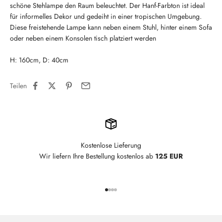
schöne Stehlampe den Raum beleuchtet. Der Hanf-Farbton ist ideal
für informelles Dekor und gedeiht in einer tropischen Umgebung.
Diese freistehende Lampe kann neben einem Stuhl, hinter einem Sofa
oder neben einem Konsolen tisch platziert werden
H: 160cm, D: 40cm
Teilen
Kostenlose Lieferung
Wir liefern Ihre Bestellung kostenlos ab
125 EUR
Gehe zu Element 1
Gehe zu Element 2
Gehe zu Element 3
Gehe zu Element 4